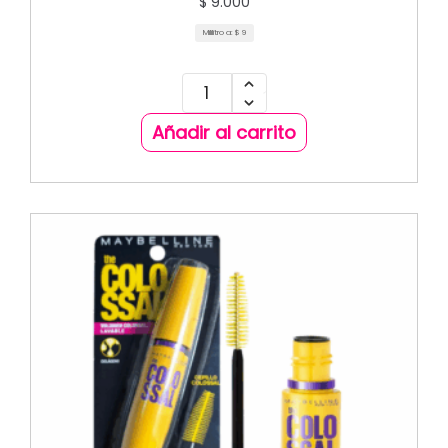
$
9.000
Mililitro a:
$
9
Añadir al carrito