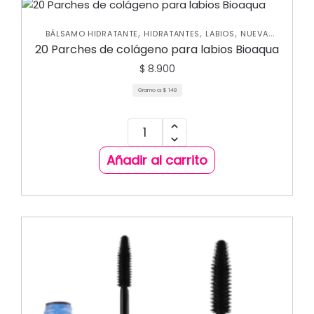
,
,
,
BÁLSAMO HIDRATANTE
HIDRATANTES
LABIOS
NUEVA
,
COLECCIÓN
SKIN CARE FACIAL
20 Parches de colágeno para labios Bioaqua
$
8.900
Gramo a:
$
148
Añadir al carrito