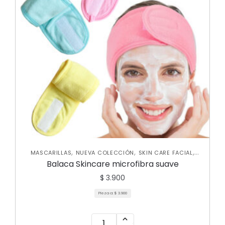
,
,
,
MASCARILLAS
NUEVA COLECCIÓN
SKIN CARE FACIAL
VARIEDADES
Balaca Skincare microfibra suave
$
3.900
Pieza a:
$
3.900