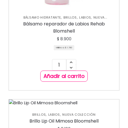
,
,
,
BÁLSAMO HIDRATANTE
BRILLOS
LABIOS
NUEVA
COLECCIÓN
Bálsamo reparador de Labios Rehab
Blomshell
$
8.900
Mililitro a:
$
1.780
Añadir al carrito
,
,
BRILLOS
LABIOS
NUEVA COLECCIÓN
Brillo Lip Oil Mimosa Bloomshell