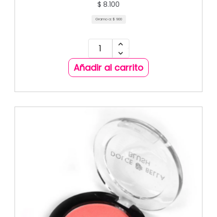
$
8.100
Gramo a:
$
900
Añadir al carrito