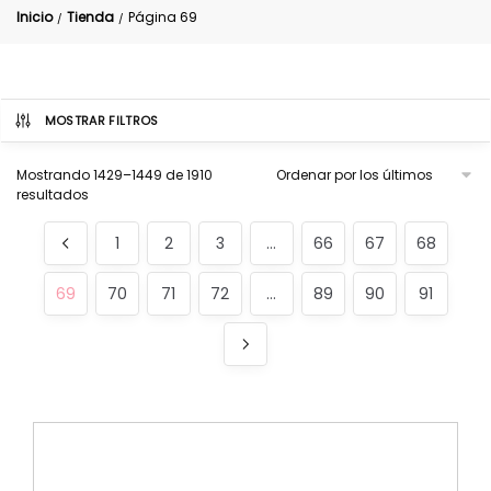
Inicio
Tienda
Página 69
/
/
MOSTRAR FILTROS
Mostrando 1429–1449 de 1910
resultados
1
2
3
…
66
67
68
69
70
71
72
…
89
90
91