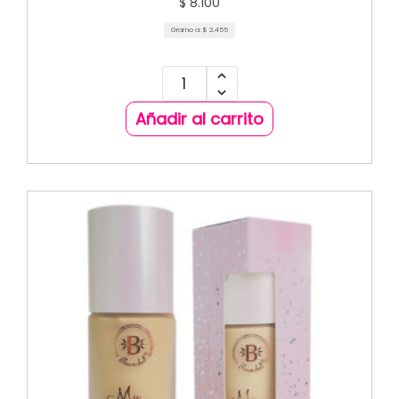
$
8.100
Gramo a:
$
2.455
Añadir al carrito