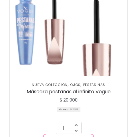
,
,
NUEVA COLECCIÓN
OJOS
PESTAÑINAS
Máscara pestañas al infinito Vogue
$
20.900
Gramo a:
$
2.322