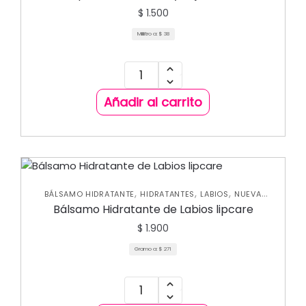
$
1.500
Mililitro a:
$
38
Añadir al carrito
,
,
,
BÁLSAMO HIDRATANTE
HIDRATANTES
LABIOS
NUEVA
COLECCIÓN
Bálsamo Hidratante de Labios lipcare
$
1.900
Gramo a:
$
271