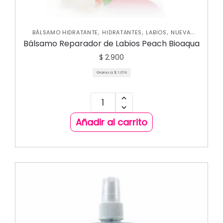
,
,
,
BÁLSAMO HIDRATANTE
HIDRATANTES
LABIOS
NUEVA
COLECCIÓN
Bálsamo Reparador de Labios Peach Bioaqua
$
2.900
Gramo a:
$
1.074
Añadir al carrito