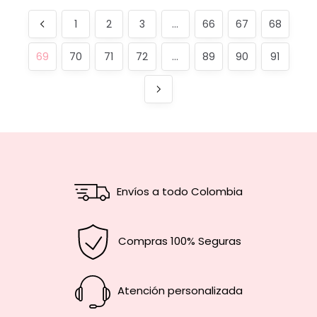
1
2
3
…
66
67
68
69
70
71
72
…
89
90
91
Envíos a todo Colombia
Compras 100% Seguras
Atención personalizada