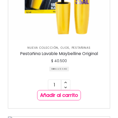
,
,
NUEVA COLECCIÓN
OJOS
PESTAÑINAS
Pestañina Lavable Maybelline Original
$
40.500
Mililitro a:
$
4.402
Añadir al carrito