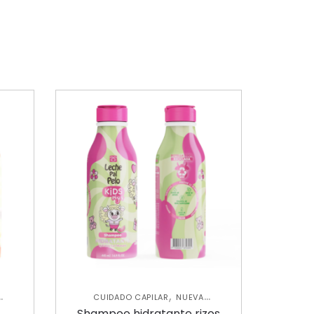
,
CUIDADO CAPILAR
NUEVA
,
COLECCIÓN
SHAMPOOS Y
Shampoo hidratante rizos