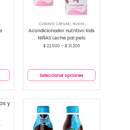
,
CUIDADO CAPILAR
NUEVA
,
COLECCIÓN
SHAMPOOS Y
ds
Acondicionador nutritivo Kids
NTOS
ACONDICIONADORES
NIÑAS Leche pal pelo
$
22.500
–
$
31.200
Seleccionar opciones