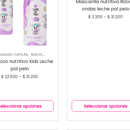
COLECCIÓN
TRATAMIENTO
Mascarilla nutritiva Rizo
CAPILARES
ondas leche pal pelo
$
3.300
–
$
31.200
,
UIDADO CAPILAR
NUEVA
,
OLECCIÓN
SHAMPOOS Y
oo nutritivo Kids Leche
ACONDICIONADORES
pal pelo
$
22.500
–
$
31.200
Seleccionar opciones
Seleccionar opciones