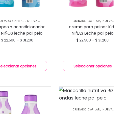
,
,
UIDADO CAPILAR
NUEVA
CUIDADO CAPILAR
NUEVA
,
,
OLECCIÓN
SHAMPOOS Y
COLECCIÓN
SHAMPOOS Y
poo + acondicionador
crema para peinar Ki
,
ACONDICIONADORES
ACONDICIONADORES
TRATAMIE
s NIÑOS leche pal pelo
NIÑAS Leche pal pelo
CAPILARES
$
22.500
–
$
31.200
$
22.500
–
$
31.200
Seleccionar opciones
Seleccionar opciones
,
CUIDADO CAPILAR
NUEVA
,