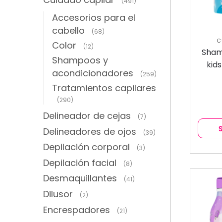
(491)
Accesorios para el
cabello
(68)
C
Color
(12)
C
Sham
Shampoos y
kid
acondicionadores
(259)
Tratamientos capilares
(290)
Delineador de cejas
(7)
Delineadores de ojos
(39)
Depilación corporal
(3)
Depilación facial
(8)
Desmaquillantes
(41)
Dilusor
(2)
Encrespadores
(21)