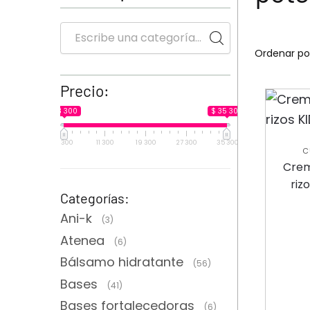
Precio:
$ 3 300
$ 35 300
3 300
11 300
19 300
27 300
35 300
C
C
Crem
ACOND
riz
Categorías:
Ani-k
(3)
Atenea
(6)
Bálsamo hidratante
(56)
Bases
(41)
Bases fortalecedoras
(6)