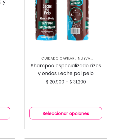
S
s y
,
CUIDADO CAPILAR
NUEVA
,
COLECCIÓN
SHAMPOOS Y
Shampoo especializado rizos
ACONDICIONADORES
y ondas Leche pal pelo
$
20.900
–
$
31.200
Seleccionar opciones