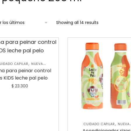
Showing all 14 results
,
UIDADO CAPILAR
NUEVA
,
OLECCIÓN
SHAMPOOS Y
a para peinar control
,
ICIONADORES
TRATAMIENTOS
os KIDS leche pal pelo
CAPILARES
$
23.300
,
CUIDADO CAPILAR
NUEVA
,
COLECCIÓN
SHAMPOOS Y
Acondicionador rizos