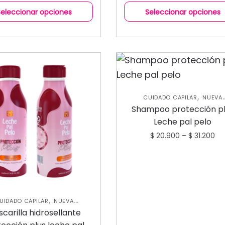
Seleccionar opciones
Seleccionar opciones
,
CUIDADO CAPILAR
NUEVA
,
COLECCIÓN
SHAMPOOS Y
Shampoo protección p
ACONDICIONADORES
Leche pal pelo
$
20.900
–
$
31.200
,
UIDADO CAPILAR
NUEVA
,
LECCIÓN
TRATAMIENTOS
carilla hidrosellante
CAPILARES