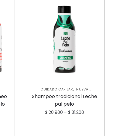
,
CUIDADO CAPILAR
NUEVA
,
S
COLECCIÓN
SHAMPOOS Y
neo
Shampoo tradicional Leche
ACONDICIONADORES
elo
pal pelo
$
20.900
–
$
31.200