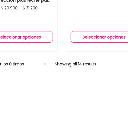
ección plus leche pal
pelo
$
20.900
–
$
31.200
Seleccionar opciones
Seleccionar opciones
Showing all 14 results