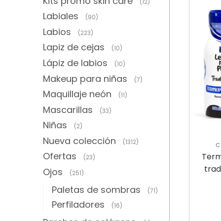
Kits promo skin care
(12)
Labiales
(90)
Labios
(223)
Lapiz de cejas
(10)
Lápiz de labios
(10)
Makeup para niñas
(7)
Maquillaje neón
(11)
Mascarillas
(33)
Niñas
(2)
Nueva colección
(1312)
C
COLE
Ofertas
Term
(23)
T
trad
Ojos
(251)
Paletas de sombras
(71)
Perfiladores
(16)