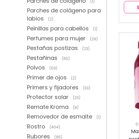
Parches de colágeno
(1)
Parches de colágeno para
labios
(2)
Peinillas para cabellos
(1)
Perfumes para mujer
(29)
Pestañas postizas
(23)
Pestañinas
(65)
Polvos
(59)
Primer de ojos
(2)
Primers y fijadores
(33)
Protector solar
(23)
Remate Kroma
(8)
Removedor de esmalte
(1)
C
Rostro
(404)
CO
Mas
Rubores
(95)