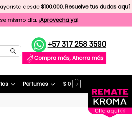
mayorista desde
$100.000.
Resuelve tus dudas aquí
ese mismo día. ¡
Aprovecha ya
!
+57 317 258 3590
Compra más, Ahorra más
ios
Perfumes
$
0
0