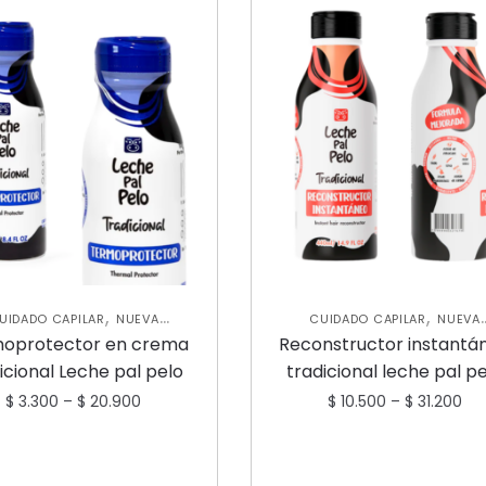
,
,
UIDADO CAPILAR
NUEVA
CUIDADO CAPILAR
NUEVA
,
,
,
CCIÓN
TERMOPROTECTOR
COLECCIÓN
TRATAMIENTO
oprotector en crema
Reconstructor instantá
RATAMIENTOS CAPILARES
CAPILARES
icional Leche pal pelo
tradicional leche pal p
$
3.300
–
$
20.900
$
10.500
–
$
31.200