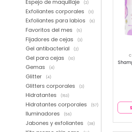
Espejo de maquillaje
(2)
Exfoliantes corporales
(11)
Exfoliantes para labios
(6)
Favoritos del mes
(5)
Fijadores de cejas
(3)
Gel antibacterial
(2)
C
Gel para cejas
(10)
C
Shamp
Gemas
(4)
Glitter
(4)
Glitters corporales
(3)
Hidratantes
(153)
Hidratantes corporales
(57)
Iluminadores
(56)
Jabones y exfoliantes
(38)