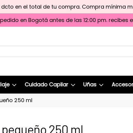
e dcto en el total de tu compra. Compra mínima 
 pedido en Bogotá antes de las 12:00 pm. recibes 
laje
Cuidado Capilar
Uñas
Accesor
ueño 250 ml
 pequeño 250 ml