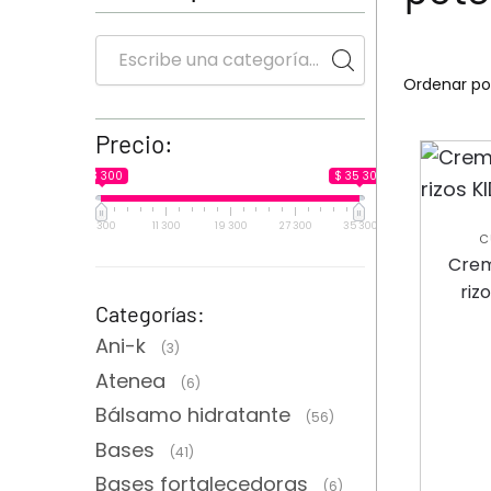
Precio:
$ 3 300
$ 35 300
3 300
11 300
19 300
27 300
35 300
C
C
Crem
ACOND
riz
Categorías:
Ani-k
(3)
Atenea
(6)
Bálsamo hidratante
(56)
Bases
(41)
Bases fortalecedoras
(6)