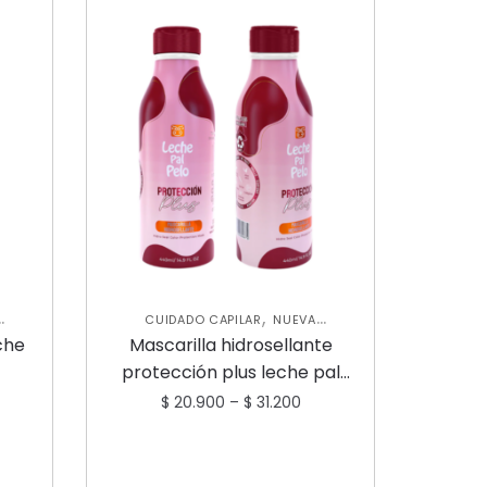
,
CUIDADO CAPILAR
NUEVA
,
COLECCIÓN
TRATAMIENTOS
che
Mascarilla hidrosellante
CAPILARES
protección plus leche pal
pelo
$
20.900
–
$
31.200