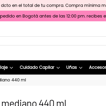
e dcto en el total de tu compra. Compra mínima 
 pedido en Bogotá antes de las 12:00 pm. recibes 
laje
Cuidado Capilar
Uñas
Accesor
iano 440 ml
 mediano 440 ml