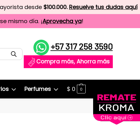
mayorista desde
$100.000.
Resuelve tus dudas aquí
ese mismo día. ¡
Aprovecha ya
!
+57 317 258 3590
Compra más, Ahorra más
ios
Perfumes
$
0
0