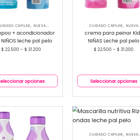
,
,
UIDADO CAPILAR
NUEVA
CUIDADO CAPILAR
NUEVA
,
,
OLECCIÓN
SHAMPOOS Y
COLECCIÓN
SHAMPOOS Y
poo + acondicionador
crema para peinar Ki
,
ACONDICIONADORES
ACONDICIONADORES
TRATAMIE
s NIÑOS leche pal pelo
NIÑAS Leche pal pelo
CAPILARES
$
22.500
–
$
31.200
$
22.500
–
$
31.200
Seleccionar opciones
Seleccionar opciones
,
CUIDADO CAPILAR
NUEVA
,