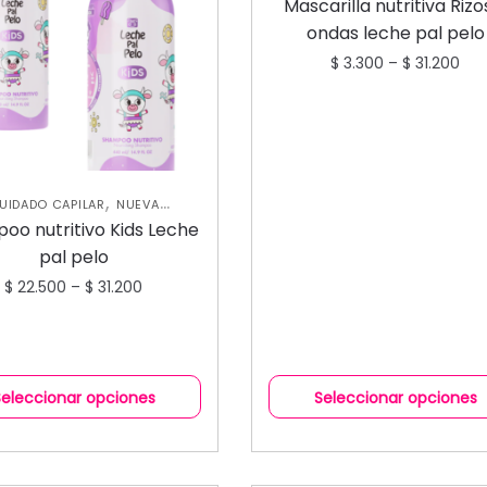
COLECCIÓN
TRATAMIENTO
Mascarilla nutritiva Rizo
CAPILARES
ondas leche pal pelo
$
3.300
–
$
31.200
,
UIDADO CAPILAR
NUEVA
,
OLECCIÓN
SHAMPOOS Y
oo nutritivo Kids Leche
ACONDICIONADORES
pal pelo
$
22.500
–
$
31.200
Seleccionar opciones
Seleccionar opciones