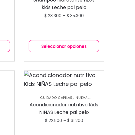
ACONDICIONADORES
kids Leche pal pelo
$
23.300
–
$
35.300
Seleccionar opciones
,
CUIDADO CAPILAR
NUEVA
,
COLECCIÓN
SHAMPOOS Y
Acondicionador nutritivo Kids
ACONDICIONADORES
NIÑAS Leche pal pelo
$
22.500
–
$
31.200