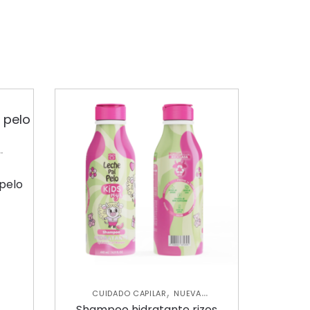
 pelo
,
CUIDADO CAPILAR
NUEVA
,
COLECCIÓN
SHAMPOOS Y
Shampoo hidratante rizos