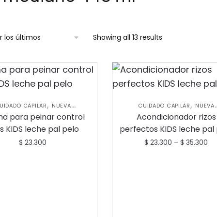
Showing all 13 results
,
,
UIDADO CAPILAR
NUEVA
CUIDADO CAPILAR
NUEVA
,
,
OLECCIÓN
SHAMPOOS Y
COLECCIÓN
SHAMPOOS Y
a para peinar control
Acondicionador rizos
,
ICIONADORES
TRATAMIENTOS
ACONDICIONADORES
os KIDS leche pal pelo
perfectos KIDS leche pal
CAPILARES
$
23.300
$
23.300
–
$
35.300