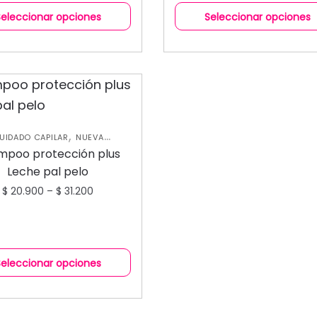
Seleccionar opciones
Seleccionar opciones
,
UIDADO CAPILAR
NUEVA
,
OLECCIÓN
SHAMPOOS Y
mpoo protección plus
ACONDICIONADORES
Leche pal pelo
$
20.900
–
$
31.200
Seleccionar opciones