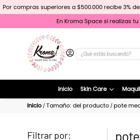
Por compras superiores a $500.000 recibe 3% d
En Kroma Space si realizas tu
Inicio
Skin Care
Maquil
Inicio
Tamaño: del producto
pote med
/
/
pote
Filtrar por: