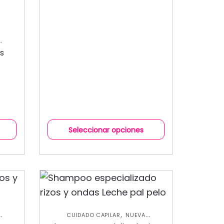
ds
NTOS
Seleccionar opciones
,
CUIDADO CAPILAR
NUEVA
,