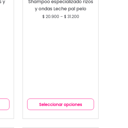
S
COLECCIÓN
SHAMPOOS Y
s y
Shampoo especializado rizos
ACONDICIONADORES
y ondas Leche pal pelo
$
20.900
–
$
31.200
Seleccionar opciones