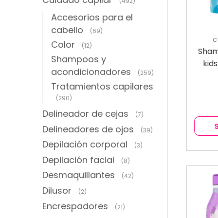
(492)
Accesorios para el
cabello
(69)
C
Color
(12)
C
Sham
Shampoos y
kid
acondicionadores
(259)
Tratamientos capilares
(290)
Delineador de cejas
(7)
Delineadores de ojos
(39)
Depilación corporal
(3)
Depilación facial
(8)
Desmaquillantes
(42)
Dilusor
(2)
Encrespadores
(21)