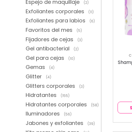
Espejo de maquillaje
(2)
Exfoliantes corporales
(11)
Exfoliantes para labios
(6)
Favoritos del mes
(5)
Fijadores de cejas
(3)
Gel antibacterial
(2)
C
Gel para cejas
(10)
C
Shamp
Gemas
(4)
Glitter
(4)
Glitters corporales
(3)
Hidratantes
(155)
Hidratantes corporales
(58)
Iluminadores
(56)
Jabones y exfoliantes
(39)