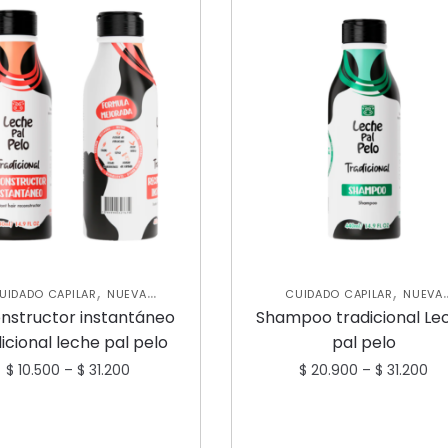
,
,
UIDADO CAPILAR
NUEVA
CUIDADO CAPILAR
NUEVA
,
,
LECCIÓN
TRATAMIENTOS
COLECCIÓN
SHAMPOOS Y
nstructor instantáneo
Shampoo tradicional Le
CAPILARES
ACONDICIONADORES
icional leche pal pelo
pal pelo
$
10.500
–
$
31.200
$
20.900
–
$
31.200