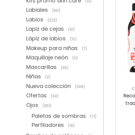
Kits promo skin care
(13)
Labiales
(90)
Labios
(223)
Lapiz de cejas
(10)
Lápiz de labios
(10)
Makeup para niñas
(7)
Maquillaje neón
(11)
Mascarillas
(35)
Niñas
(2)
Nueva colección
(1316)
C
CO
Ofertas
Reco
(24)
trad
Ojos
(251)
Paletas de sombras
(71)
Perfiladores
(16)