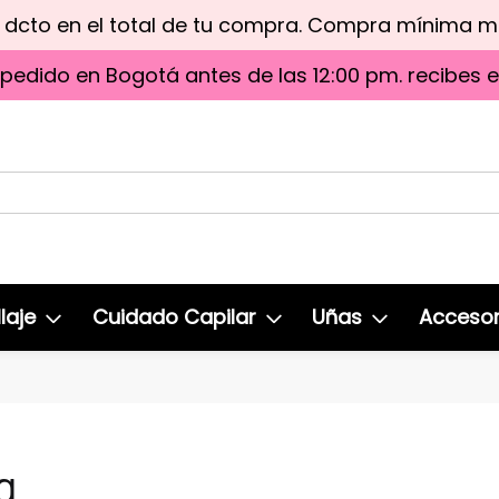
e dcto en el total de tu compra. Compra mínima 
 pedido en Bogotá antes de las 12:00 pm. recibes 
laje
Cuidado Capilar
Uñas
Accesor
g