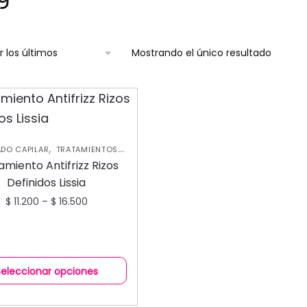
Mostrando el único resultado
,
DO CAPILAR
TRATAMIENTOS
CAPILARES
amiento Antifrizz Rizos
Definidos Lissia
$
11.200
–
$
16.500
Seleccionar opciones