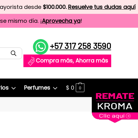
mayorista desde
$100.000.
Resuelve tus dudas aquí
ese mismo día. ¡
Aprovecha ya
!
+57 317 258 3590
Compra más, Ahorra más
ios
Perfumes
$
0
0