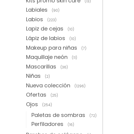
Kits promo skin care
(13)
Labiales
(90)
Labios
(223)
Lapiz de cejas
(10)
Lápiz de labios
(10)
Makeup para niñas
(7)
Maquillaje neón
(11)
Mascarillas
(36)
Niñas
(2)
Nueva colección
(1296)
Ofertas
(25)
Ojos
(254)
Paletas de sombras
(72)
Perfiladores
(16)