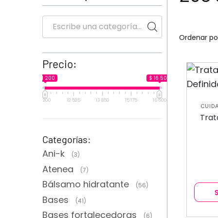
Precio:
$ 11 200
$ 16 500
11 200
12 525
13 850
15 175
16 500
CUIDA
Trat
Categorías:
Ani-k
(3)
Atenea
(7)
Bálsamo hidratante
(56)
Bases
(41)
Bases fortalecedoras
(6)