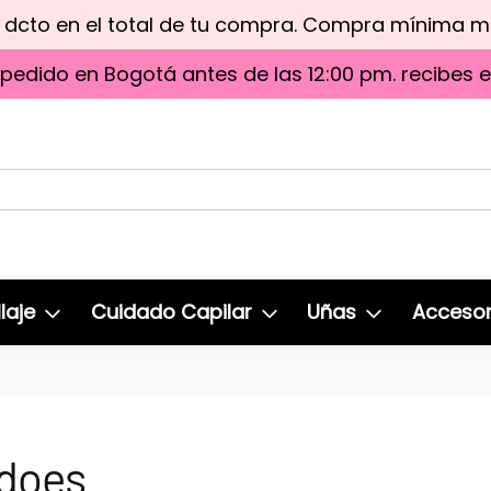
e dcto en el total de tu compra. Compra mínima 
 pedido en Bogotá antes de las 12:00 pm. recibes 
laje
Cuidado Capilar
Uñas
Accesor
does