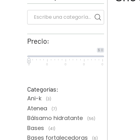
Precio:
$ 0
0
0
0
0
0
Categorías:
Ani-k
(3)
Atenea
(7)
Bálsamo hidratante
(56)
Bases
(41)
Bases fortalecedoras
(6)