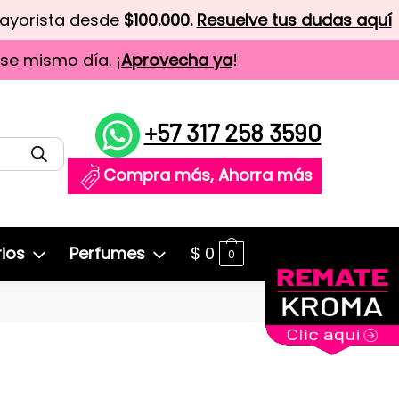
mayorista desde
$100.000.
Resuelve tus dudas aquí
ese mismo día. ¡
Aprovecha ya
!
+57 317 258 3590
Compra más, Ahorra más
ios
Perfumes
$
0
0