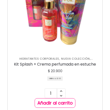
,
,
HIDRATANTES CORPORALES
NUEVA COLECCIÓN
,
PERFUMES PARA MUJER
SKIN CARE CORPORAL
Kit Splash + Crema perfumada en estuche
$
20.900
Mililitro a:
$
65
Añadir al carrito