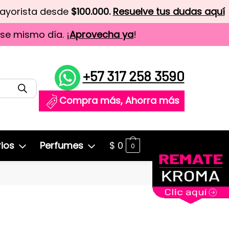
mayorista desde
$100.000.
Resuelve tus dudas aquí
ese mismo día. ¡
Aprovecha ya
!
+57 317 258 3590
Compra más, Ahorra más
ios
Perfumes
$
0
0