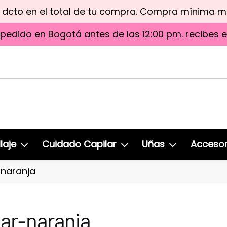
e dcto en el total de tu compra. Compra mínima 
 pedido en Bogotá antes de las 12:00 pm. recibes 
laje
Cuidado Capilar
Uñas
Accesor
naranja
r-naranja