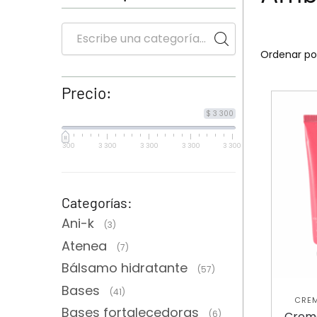
Precio:
$ 3 300
3 300
3 300
3 300
3 300
3 300
Categorías:
Ani-k
(3)
Atenea
(7)
Bálsamo hidratante
(57)
Bases
(41)
CRE
Bases fortalecedoras
NUE
(6)
Crema