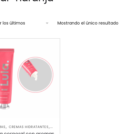
Mostrando el único resultado
,
,
MAS
CREMAS HIDRATANTES
,
VA COLECCIÓN
SKIN CARE
 corporal con aromas