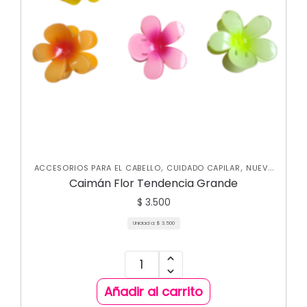
,
,
ACCESORIOS PARA EL CABELLO
CUIDADO CAPILAR
NUEVA
COLECCIÓN
Caimán Flor Tendencia Grande
$
3.500
Unidad a:
$
3.500
Añadir al carrito