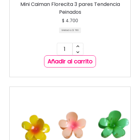
COLECCIÓN
Mini Caiman Florecita 3 pares Tendencia
Peinados
$
4.700
Unidad a:
$
783
Añadir al carrito