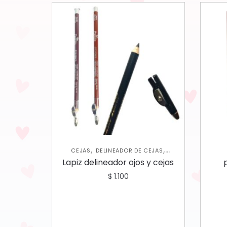
,
,
CEJAS
DELINEADOR DE CEJAS
,
DELINEADORES DE OJOS
OJOS
Lapiz delineador ojos y cejas
$
1.100