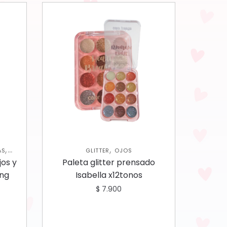
,
,
AS
GLITTER
OJOS
OS
jos y
Paleta glitter prensado
ing
Isabella x12tonos
$
7.900