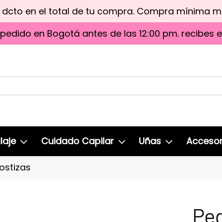
e dcto en el total de tu compra. Compra mínima 
 pedido en Bogotá antes de las 12:00 pm. recibes 
laje
Cuidado Capilar
Uñas
Accesor
ostizas
Pe