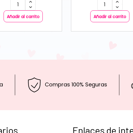
Añadir al carrito
Añadir al carrito
a
Compras 100% Seguras
arios
Enlaces de int