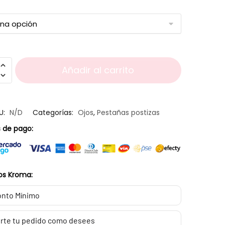
Añadir al carrito
U:
N/D
Categorías:
Ojos
,
Pestañas postizas
 de pago:
os Kroma:
nto Mínimo
rte tu pedido como desees