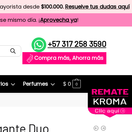
mayorista desde
$100.000.
Resuelve tus dudas aquí
ese mismo día. ¡
Aprovecha ya
!
+57 317 258 3590
Compra más, Ahorra más
ios
Perfumes
$
0
0
gante Duo