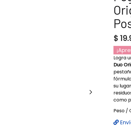
Ori
Pos
$
19.
¡Apre
Logra u
Duo Ori
pestaña
fórmula
su lugar
residuo
como p
Peso / 
Enví