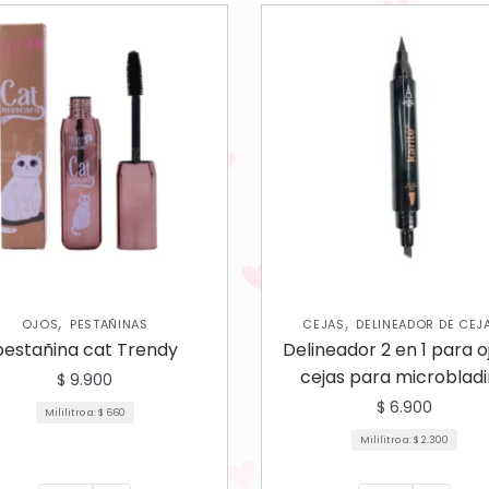
,
,
OJOS
PESTAÑINAS
CEJAS
DELINEADOR DE CEJ
,
DELINEADORES DE OJOS
OJ
pestañina cat Trendy
Delineador 2 en 1 para o
cejas para microblad
$
9.900
$
6.900
Mililitro a:
$
660
Mililitro a:
$
2.300