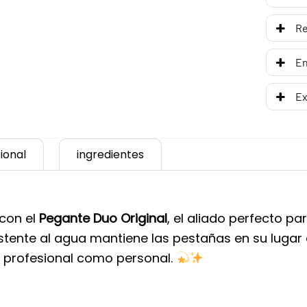
R
En
Ex
ional
ingredientes
 con el
Pegante Duo Original
, el aliado perfecto p
stente al agua mantiene las pestañas en su lugar dur
so profesional como personal.