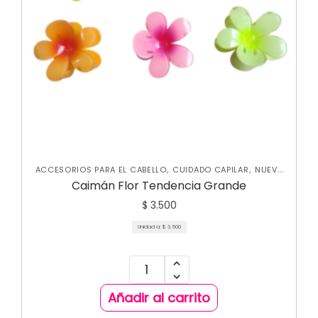
,
,
ACCESORIOS PARA EL CABELLO
CUIDADO CAPILAR
NUEVA
COLECCIÓN
Caimán Flor Tendencia Grande
$
3.500
Unidad a:
$
3.500
Añadir al carrito