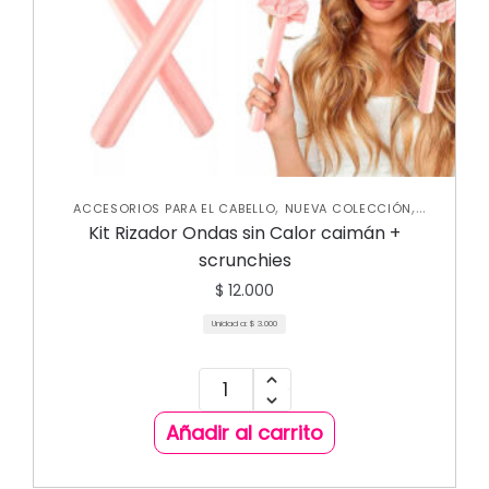
,
,
ACCESORIOS PARA EL CABELLO
NUEVA COLECCIÓN
VARIEDADES
Kit Rizador Ondas sin Calor caimán +
scrunchies
$
12.000
Unidad a:
$
3.000
Añadir al carrito