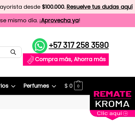
mayorista desde
$100.000.
Resuelve tus dudas aquí
ese mismo día. ¡
Aprovecha ya
!
+57 317 258 3590
Compra más, Ahorra más
ios
Perfumes
$
0
0