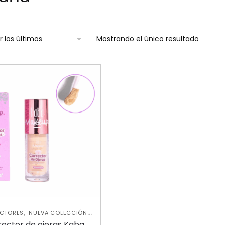
Mostrando el único resultado
,
,
CTORES
NUEVA COLECCIÓN
ROSTRO
rector de ojeras Kaba