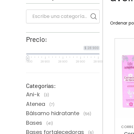
Precio:
$ 28 900
28 900
28 900
28 900
28 900
28 900
Categorías:
Ani-k
(3)
Atenea
(7)
Bálsamo hidratante
(56)
Bases
(41)
CORRE
Bases fortalecedoras
(6)
Cor