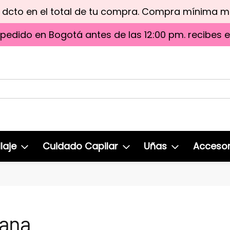
e dcto en el total de tu compra. Compra mínima 
 pedido en Bogotá antes de las 12:00 pm. recibes 
laje
Cuidado Capilar
Uñas
Accesor
lana