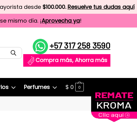
mayorista desde
$100.000.
Resuelve tus dudas aquí
ese mismo día. ¡
Aprovecha ya
!
+57 317 258 3590
Compra más, Ahorra más
ios
Perfumes
$
0
0