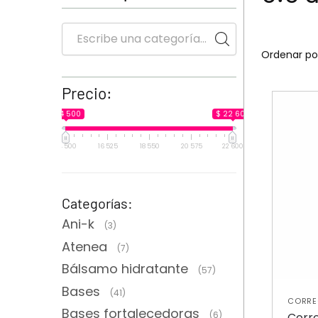
Precio:
$ 14 500
$ 22 600
14 500
16 525
18 550
20 575
22 600
Categorías:
Ani-k
(3)
Atenea
(7)
Bálsamo hidratante
(57)
Bases
(41)
CORRE
Bases fortalecedoras
(6)
Corre