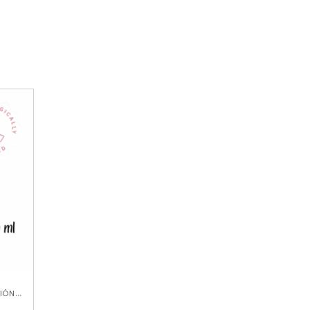
,
IÓN