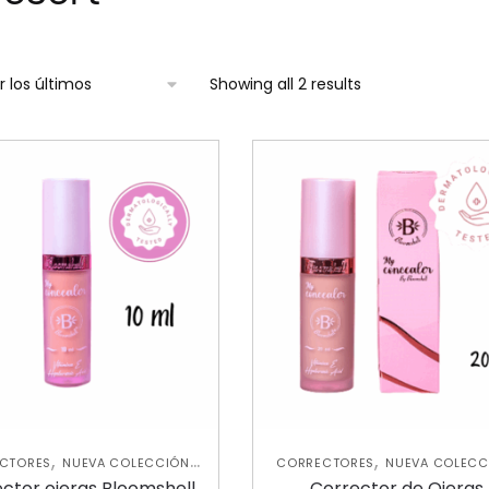
Showing all 2 results
,
,
,
CTORES
NUEVA COLECCIÓN
CORRECTORES
NUEVA COLECC
ROSTRO
ROSTRO
ctor ojeras Bloomshell
Corrector de Ojeras