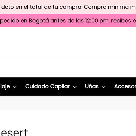
e dcto en el total de tu compra. Compra mínima 
 pedido en Bogotá antes de las 12:00 pm. recibes 
laje
Cuidado Capilar
Uñas
Accesor
desert