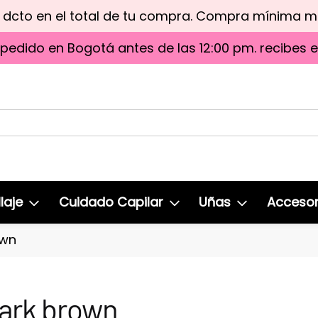
e dcto en el total de tu compra. Compra mínima 
 pedido en Bogotá antes de las 12:00 pm. recibes 
laje
Cuidado Capilar
Uñas
Accesor
own
ark brown