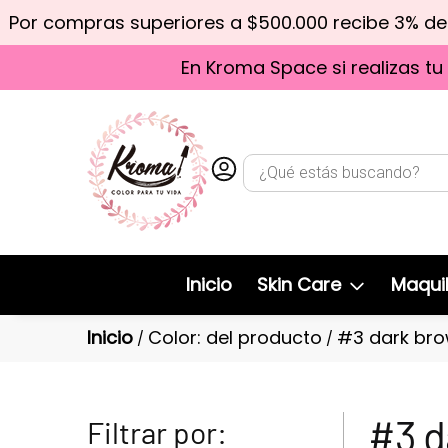
Por compras superiores a $500.000 recibe 3% d
En Kroma Space si realizas tu
Inicio
Skin Care
Maquil
Inicio
Color: del producto
#3 dark br
/
/
#3 d
Filtrar por: