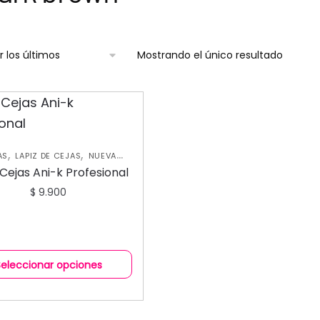
Mostrando el único resultado
,
,
AS
LAPIZ DE CEJAS
NUEVA
,
COLECCIÓN
OJOS
 Cejas Ani-k Profesional
$
9.900
Seleccionar opciones