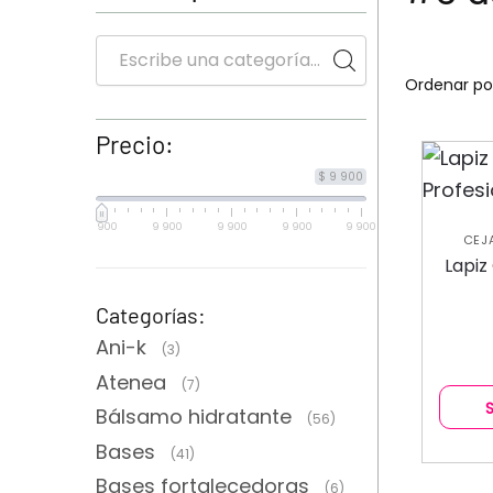
Precio:
$ 9 900
9 900
9 900
9 900
9 900
9 900
CEJ
Lapiz
Categorías:
Ani-k
(3)
Atenea
(7)
Bálsamo hidratante
(56)
Bases
(41)
Bases fortalecedoras
(6)