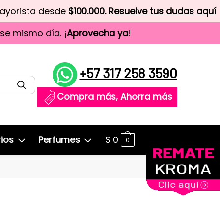
mayorista desde
$100.000.
Resuelve tus dudas aquí
ese mismo día. ¡
Aprovecha ya
!
+57 317 258 3590
Compra más, Ahorra más
ios
Perfumes
$
0
0