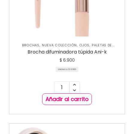
,
,
,
BROCHAS
NUEVA COLECCIÓN
OJOS
PALETAS DE
SOMBRAS
Brocha difuminadora túpida Ani-k
$
6.900
Unidad a:
$
6.900
Añadir al carrito