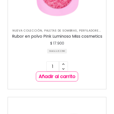
,
,
,
NUEVA COLECCIÓN
PALETAS DE SOMBRAS
PERFILADORES
,
ROSTRO
RUBORES
Rubor en polvo Pink Luminoso Miss cosmetics
$
17.900
Gramo a:
$
3.580
Añadir al carrito