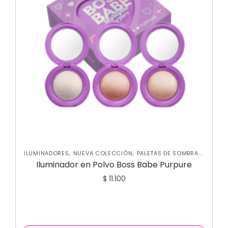
,
,
,
ILUMINADORES
NUEVA COLECCIÓN
PALETAS DE SOMBRAS
,
PERFILADORES
ROSTRO
Iluminador en Polvo Boss Babe Purpure
$
11.100