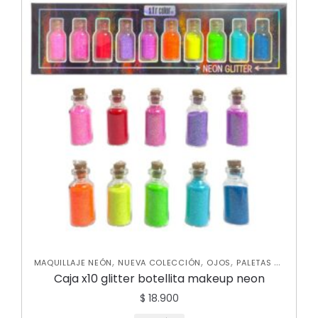
,
,
,
MAQUILLAJE NEÓN
NUEVA COLECCIÓN
OJOS
PALETAS DE
,
SOMBRAS
RUBORES
Caja x10 glitter botellita makeup neon
$
18.900