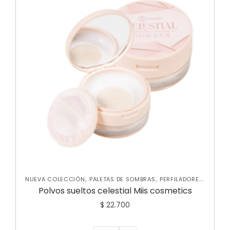
,
,
,
NUEVA COLECCIÓN
PALETAS DE SOMBRAS
PERFILADORES
,
POLVOS
ROSTRO
Polvos sueltos celestial Miis cosmetics
$
22.700