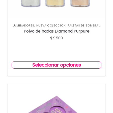
,
,
,
ILUMINADORES
NUEVA COLECCIÓN
PALETAS DE SOMBRAS
,
PERFILADORES
ROSTRO
Polvo de hadas Diamond Purpure
$
9.500
Seleccionar opciones