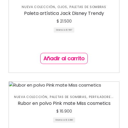
,
,
NUEVA COLECCIÓN
OJOS
PALETAS DE SOMBRAS
Paleta artística Jack Disney Trendy
$
21.500
Gramo a:
$
597
Añadir al carrito
,
,
,
NUEVA COLECCIÓN
PALETAS DE SOMBRAS
PERFILADORES
,
ROSTRO
RUBORES
Rubor en polvo Pink mate Miss cosmetics
$
16.900
Gramo a:
$
3.380