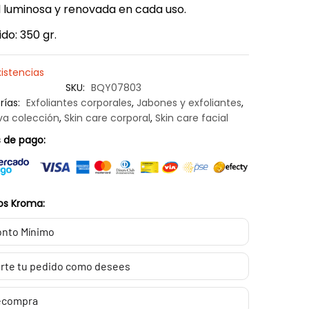
l luminosa y renovada en cada uso.
do: 350 gr.
xistencias
SKU:
BQY07803
rías:
Exfoliantes corporales
,
Jabones y exfoliantes
,
va colección
,
Skin care corporal
,
Skin care facial
 de pago:
os Kroma:
nto Mínimo
rte tu pedido como desees
ecompra