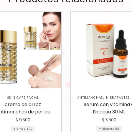
,
SKIN CARE FACIAL
ANTIMANCHAS
HIDRATANTES
CARE FACIAL
crema de arroz
Serum con vitamina
ntimanchas de perlas
Bioaqua 30 ML
marinas bioaqua
$
9.500
$
5.500
Gramo a:
$
79
Mililitro a:
$
183