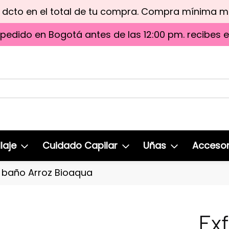
e dcto en el total de tu compra. Compra mínima 
 pedido en Bogotá antes de las 12:00 pm. recibes 
laje
Cuidado Capilar
Uñas
Accesor
e baño Arroz Bioaqua
Exf