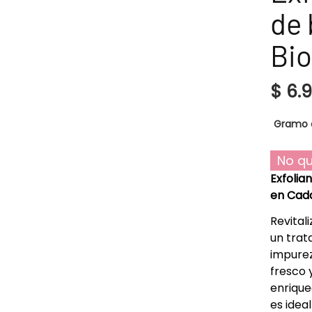
de 
Bi
$
6.
Gramo 
No qu
Exfolia
en Cada
Revitali
un trat
impurez
fresco 
enrique
es idea