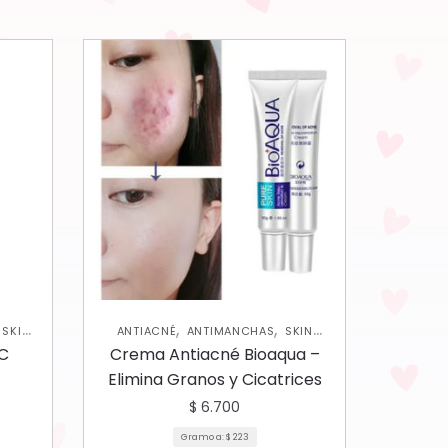
,
,
,
SKIN
ANTIACNÉ
ANTIMANCHAS
SKIN
CARE FACIAL
 C
Crema Antiacné Bioaqua –
Elimina Granos y Cicatrices
$
6.700
Gramo a:
$
223