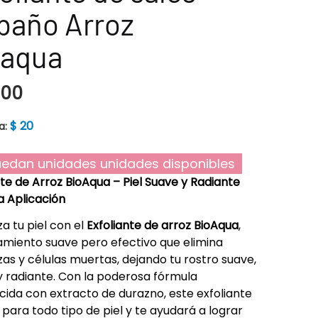
baño Arroz
oaqua
900
$
20
a:
edan unidades unidades disponibles
nte de Arroz BioAqua – Piel Suave y Radiante
 Aplicación
za tu piel con el
Exfoliante de arroz BioAqua
,
amiento suave pero efectivo que elimina
as y células muertas, dejando tu rostro suave,
y radiante. Con la poderosa fórmula
cida con extracto de durazno, este exfoliante
l para todo tipo de piel y te ayudará a lograr