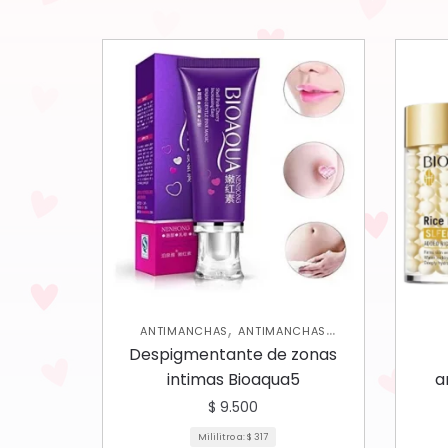
,
ANTIMANCHAS
ANTIMANCHAS
,
,
CORPORAL
SKIN CARE CORPORAL
Despigmentante de zonas
SKIN CARE FACIAL
intimas Bioaqua5
a
$
9.500
Mililitro a:
$
317