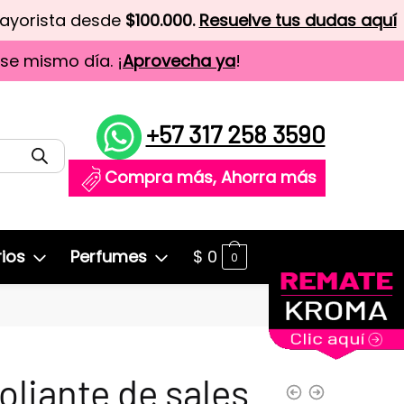
mayorista desde
$100.000.
Resuelve tus dudas aquí
ese mismo día. ¡
Aprovecha ya
!
+57 317 258 3590
Compra más, Ahorra más
ios
Perfumes
$
0
0
oliante de sales