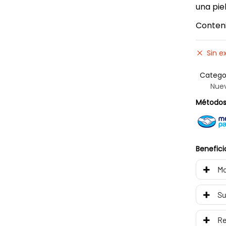
una pie
Conteni
Sin e
Catego
Nue
Métodos
Benefici
Mo
Su
R