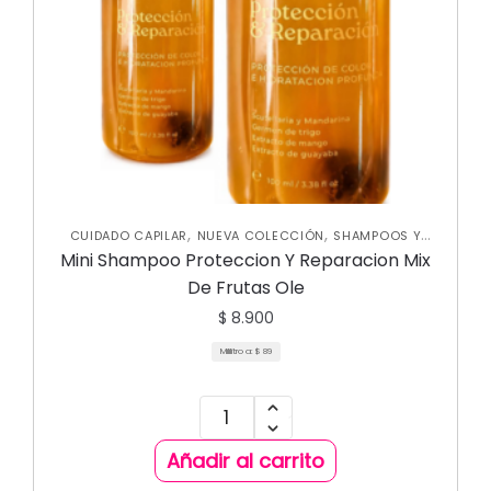
,
,
CUIDADO CAPILAR
NUEVA COLECCIÓN
SHAMPOOS Y
ACONDICIONADORES
Mini Shampoo Proteccion Y Reparacion Mix
De Frutas Ole
$
8.900
Mililitro a:
$
89
Añadir al carrito