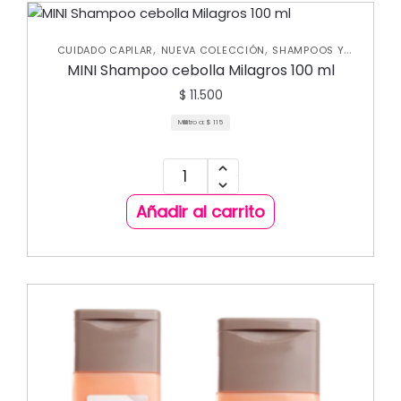
,
,
CUIDADO CAPILAR
NUEVA COLECCIÓN
SHAMPOOS Y
ACONDICIONADORES
MINI Shampoo cebolla Milagros 100 ml
$
11.500
Mililitro a:
$
115
Añadir al carrito