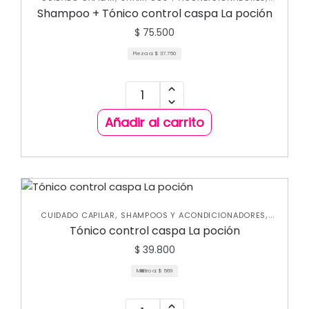
TRATAMIENTOS CAPILARES
Shampoo + Tónico control caspa La poción
$
75.500
Pieza a:
$
37.750
Añadir al carrito
,
,
CUIDADO CAPILAR
SHAMPOOS Y ACONDICIONADORES
TRATAMIENTOS CAPILARES
Tónico control caspa La poción
$
39.800
Mililitro a:
$
569