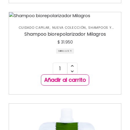
,
,
CUIDADO CAPILAR
NUEVA COLECCIÓN
SHAMPOOS Y
ACONDICIONADORES
Shampoo biorepolarizador Milagros
$
31.950
Mililitro a:
$
71
Añadir al carrito