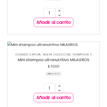
Añadir al carrito
,
,
CUIDADO CAPILAR
NUEVA COLECCIÓN
SHAMPOOS Y
ACONDICIONADORES
Mini shampoo ultranutritivo MILAGROS
$
11.500
Mililitro a:
$
115
Añadir al carrito