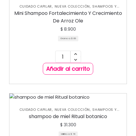
,
,
CUIDADO CAPILAR
NUEVA COLECCIÓN
SHAMPOOS Y
ACONDICIONADORES
Mini Shampoo Fortalecimiento Y Crecimiento
De Arroz Ole
$
8.900
Gramo a:
$
89
Añadir al carrito
,
,
CUIDADO CAPILAR
NUEVA COLECCIÓN
SHAMPOOS Y
ACONDICIONADORES
shampoo de miel Ritual botanico
$
31.300
Mililitro a:
$
78