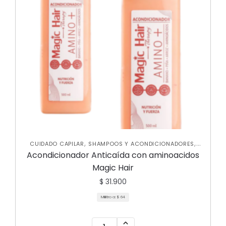
,
,
CUIDADO CAPILAR
SHAMPOOS Y ACONDICIONADORES
TRATAMIENTOS CAPILARES
Acondicionador Anticaída con aminoacidos
Magic Hair
$
31.900
Mililitro a:
$
64