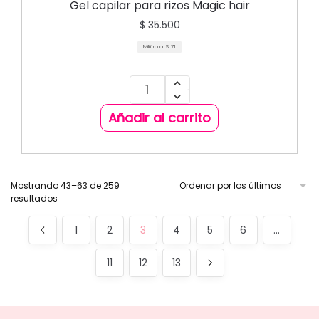
TRATAMIENTOS CAPILARES
Gel capilar para rizos Magic hair
$
35.500
Mililitro a:
$
71
Añadir al carrito
Mostrando 43–63 de 259
resultados
1
2
3
4
5
6
…
11
12
13