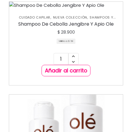
,
,
CUIDADO CAPILAR
NUEVA COLECCIÓN
SHAMPOOS Y
ACONDICIONADORES
Shampoo De Cebolla Jengibre Y Apio Ole
$
28.900
Mililitro a:
$
58
Añadir al carrito