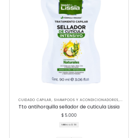
,
,
CUIDADO CAPILAR
SHAMPOOS Y ACONDICIONADORES
TRATAMIENTOS CAPILARES
Tto antihorquilla sellador de cuticula Lissia
$
5.000
Mililitro a:
$
56