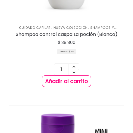
,
,
CUIDADO CAPILAR
NUEVA COLECCIÓN
SHAMPOOS Y
ACONDICIONADORES
Shampoo control caspa La poción (Blanco)
$
39.800
Mililitro a:
$
88
Añadir al carrito