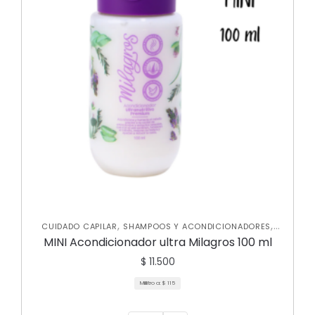
,
,
CUIDADO CAPILAR
SHAMPOOS Y ACONDICIONADORES
TRATAMIENTOS CAPILARES
MINI Acondicionador ultra Milagros 100 ml
$
11.500
Mililitro a:
$
115