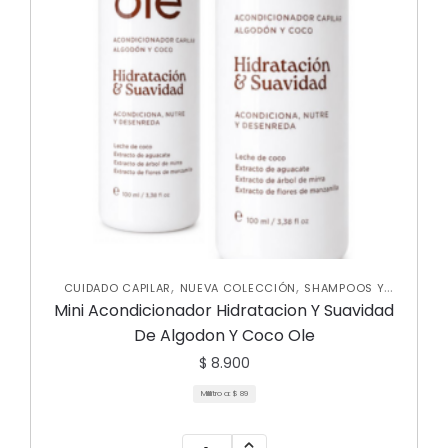
,
,
CUIDADO CAPILAR
NUEVA COLECCIÓN
SHAMPOOS Y
ACONDICIONADORES
Mini Acondicionador Hidratacion Y Suavidad
De Algodon Y Coco Ole
$
8.900
Mililitro a:
$
89