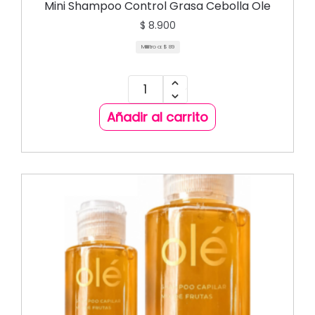
ACONDICIONADORES
Mini Shampoo Control Grasa Cebolla Ole
$
8.900
Mililitro a:
$
89
Añadir al carrito