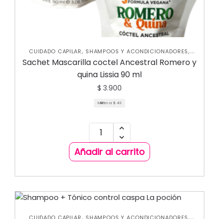
,
,
CUIDADO CAPILAR
SHAMPOOS Y ACONDICIONADORES
TRATAMIENTOS CAPILARES
Sachet Mascarilla coctel Ancestral Romero y
quina Lissia 90 ml
$
3.900
Mililitro a:
$
43
Añadir al carrito
,
,
CUIDADO CAPILAR
SHAMPOOS Y ACONDICIONADORES