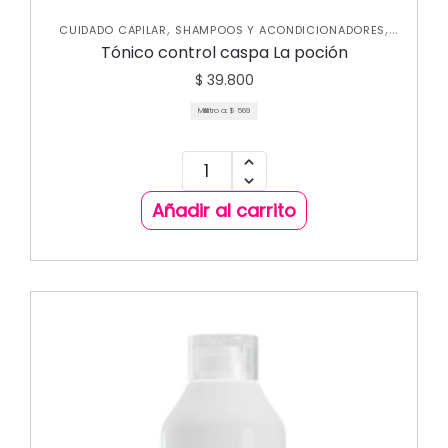
,
,
CUIDADO CAPILAR
SHAMPOOS Y ACONDICIONADORES
TRATAMIENTOS CAPILARES
Tónico control caspa La poción
$
39.800
Mililitro a:
$
569
Añadir al carrito