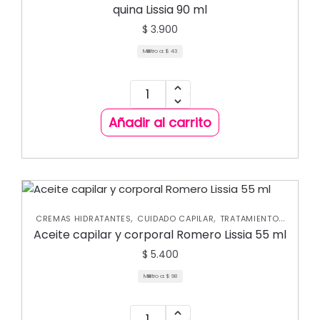
quina Lissia 90 ml
$
3.900
Mililitro a:
$
43
Añadir al carrito
,
,
CREMAS HIDRATANTES
CUIDADO CAPILAR
TRATAMIENTOS
CAPILARES
Aceite capilar y corporal Romero Lissia 55 ml
$
5.400
Mililitro a:
$
98