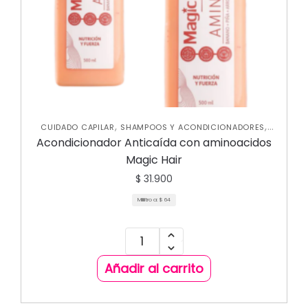
,
,
CUIDADO CAPILAR
SHAMPOOS Y ACONDICIONADORES
TRATAMIENTOS CAPILARES
Acondicionador Anticaída con aminoacidos
Magic Hair
$
31.900
Mililitro a:
$
64
Añadir al carrito