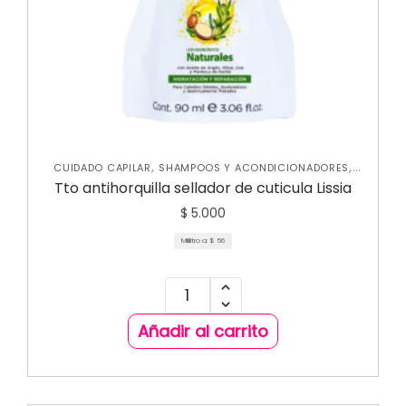
,
,
CUIDADO CAPILAR
SHAMPOOS Y ACONDICIONADORES
TRATAMIENTOS CAPILARES
Tto antihorquilla sellador de cuticula Lissia
$
5.000
Mililitro a:
$
56
Añadir al carrito