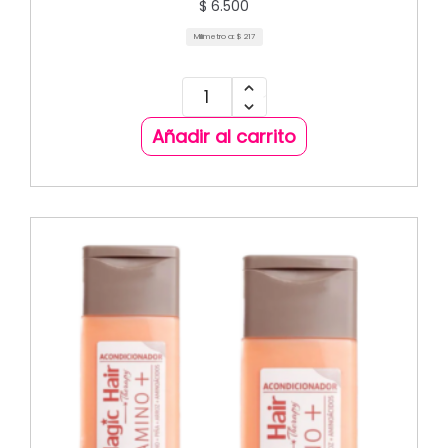
$
6.500
Milimetro a:
$
217
Añadir al carrito