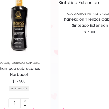
ACCESORIOS PARA EL CABEL
CUIDADO CAPILAR
Kanekalon Trenzas Cab
Sintetico Extension
$
7.900
,
,
COLOR
CUIDADO CAPILAR
MPOOS Y ACONDICIONADORES
hampoo cubrecanas
Herbacol
$
17.500
Mililitro a:
$
73