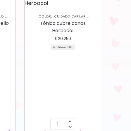
,
,
,
LO
COLOR
CUIDADO CAPILAR
SHAMPOOS Y ACONDICIONADORES
ello
Tónico cubre canas
Herbacol
$
20.250
Mililitro a:
$
84