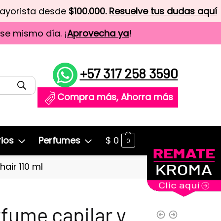
mayorista desde
$100.000.
Resuelve tus dudas aquí
ese mismo día. ¡
Aprovecha ya
!
+57 317 258 3590
Compra más, Ahorra más
ios
Perfumes
$
0
0
air 110 ml
fume capilar y