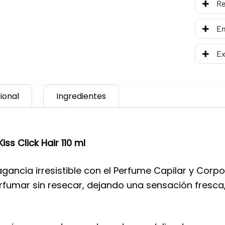
R
En
Ex
ional
Ingredientes
ss Click Hair 110 ml
ragancia irresistible con el Perfume Capilar y Corpo
rfumar sin resecar, dejando una sensación fresc