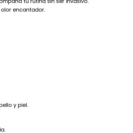
mpaña tu rutina sin ser invasivo.
 olor encantador.
llo y piel.
a.