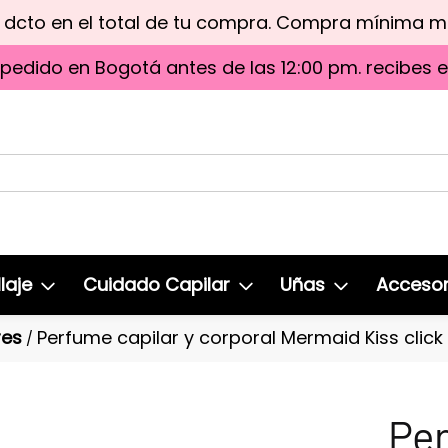
e dcto en el total de tu compra. Compra mínima 
 pedido en Bogotá antes de las 12:00 pm. recibes 
laje
Cuidado Capilar
Uñas
Accesor
res
Perfume capilar y corporal Mermaid Kiss click h
/
Per