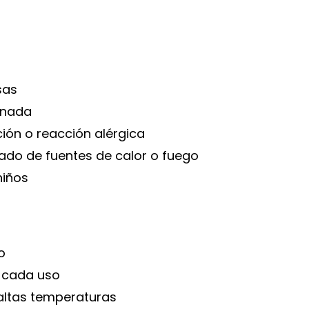
sas
ionada
ción o reacción alérgica
ado de fuentes de calor o fuego
niños
o
 cada uso
y altas temperaturas