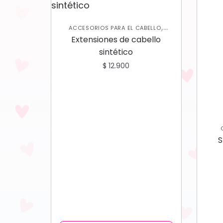
,
ACCESORIOS PARA EL CABELLO
,
CUIDADO CAPILAR
VARIEDADES
Extensiones de cabello
sintético
$
12.900
SHA
S