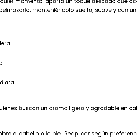
lquier momento, aporta un toque delicado que aco
apelmazarlo, manteniéndolo suelto, suave y con un
dera
a
diata
uienes buscan un aroma ligero y agradable en cabe
re el cabello o la piel. Reaplicar según preferenci