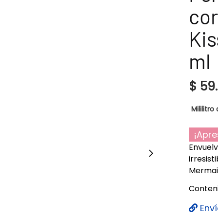
cor
Kis
ml
$
59
Mililitro 
¡Apre
Envuelv
irresis
Mermaid
Conteni
Enví