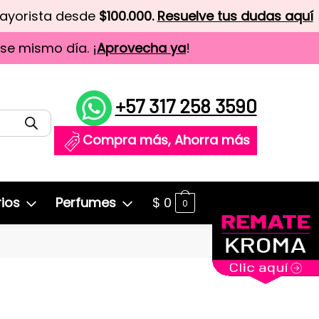
mayorista desde
$100.000.
Resuelve tus dudas aquí
ese mismo día. ¡
Aprovecha ya
!
+57 317 258 3590
Compra más, Ahorra más
ios
Perfumes
$
0
0