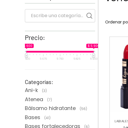
Precio:
$ 5 600
$ 5 900
5 600
5 675
5 750
5 825
5 900
Categorías:
Ani-k
(3)
Atenea
(7)
Bálsamo hidratante
(56)
Bases
(41)
LABIALE
Bases fortalecedoras
(6)
La