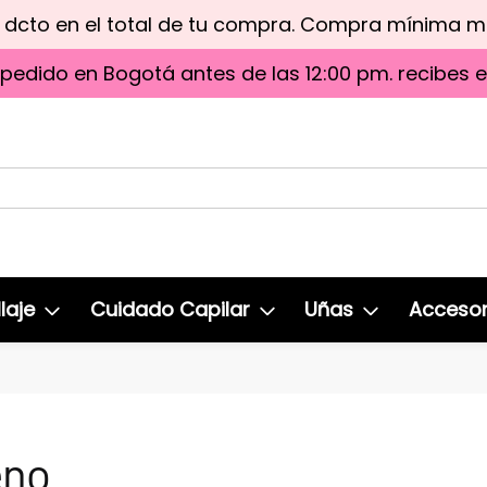
e dcto en el total de tu compra. Compra mínima 
 pedido en Bogotá antes de las 12:00 pm. recibes 
laje
Cuidado Capilar
Uñas
Accesor
eno