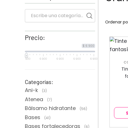
Precio:
$ 6 900
6 900
6 900
6 900
6 900
6 900
C
T
Ti
f
Categorías:
Ani-k
(3)
Atenea
(7)
Bálsamo hidratante
(56)
Bases
(41)
Bases fortalecedoras
(6)