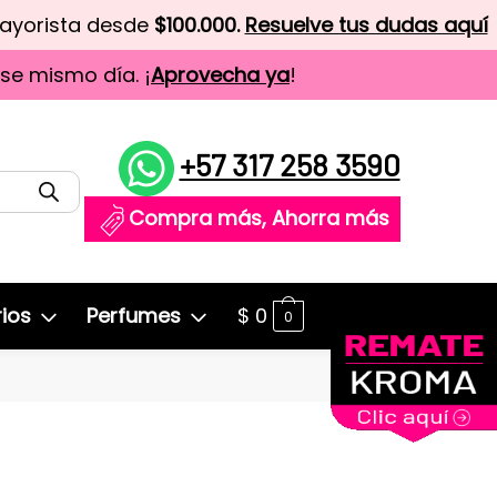
mayorista desde
$100.000.
Resuelve tus dudas aquí
ese mismo día. ¡
Aprovecha ya
!
+57 317 258 3590
Compra más, Ahorra más
ios
Perfumes
$
0
0