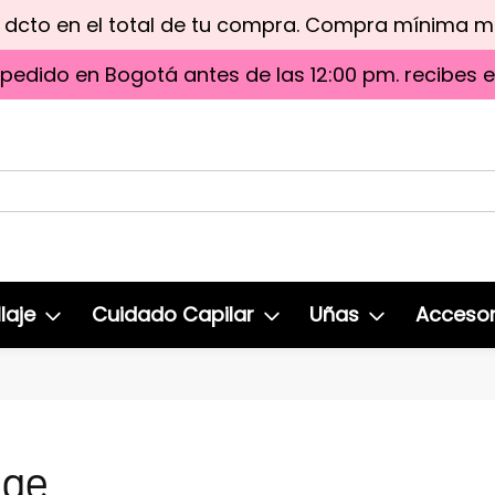
e dcto en el total de tu compra. Compra mínima 
 pedido en Bogotá antes de las 12:00 pm. recibes 
laje
Cuidado Capilar
Uñas
Accesor
nge