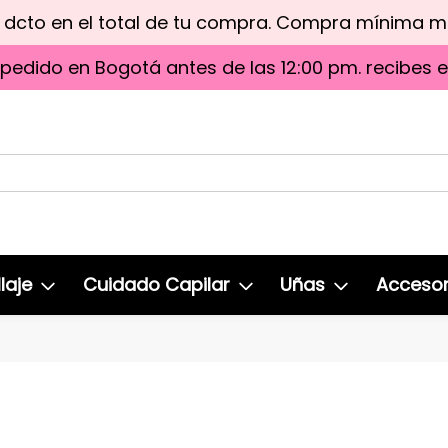
e dcto en el total de tu compra. Compra mínima 
 pedido en Bogotá antes de las 12:00 pm. recibes 
laje
Cuidado Capilar
Uñas
Accesor