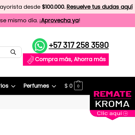
mayorista desde
$100.000.
Resuelve tus dudas aquí
ese mismo día. ¡
Aprovecha ya
!
+57 317 258 3590
Compra más, Ahorra más
ios
Perfumes
$
0
0