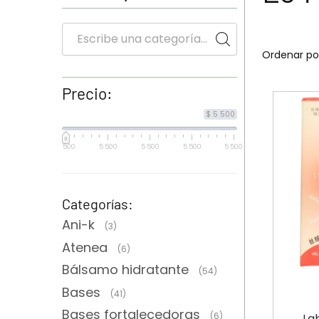
Precio:
$ 5 500
5 500
5 500
5 500
5 500
5 500
Categorías:
Ani-k
(3)
Atenea
(6)
Bálsamo hidratante
(54)
Bases
(41)
Bases fortalecedoras
(6)
Lab