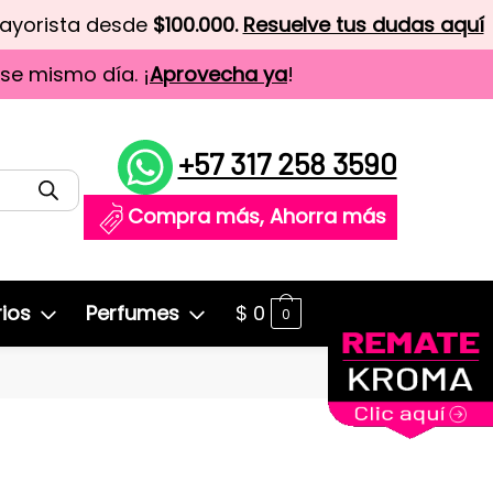
mayorista desde
$100.000.
Resuelve tus dudas aquí
ese mismo día. ¡
Aprovecha ya
!
+57 317 258 3590
Compra más, Ahorra más
ios
Perfumes
$
0
0