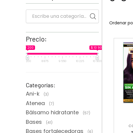
Precio:
$ 8 200
$ 10 900
8 200
8 875
9 550
10 225
10 900
Categorías:
Ani-k
(3)
Atenea
(7)
Bálsamo hidratante
(57)
Bases
(41)
C
Bases fortalecedoras
T
(6)