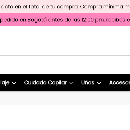
e dcto en el total de tu compra. Compra mínima 
 pedido en Bogotá antes de las 12:00 pm. recibes 
laje
Cuidado Capilar
Uñas
Accesor