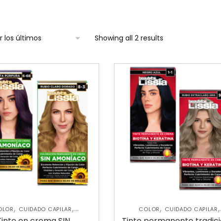
Showing all 2 results
,
,
,
,
OLOR
CUIDADO CAPILAR
COLOR
CUIDADO CAPILAR
RATAMIENTOS CAPILARES
TRATAMIENTOS CAPILARES
Tinte en crema SIN
Tinte permanente tradici