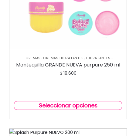
,
,
CREMAS
CREMAS HIDRATANTES
HIDRATANTES
,
,
CORPORALES
NUEVA COLECCIÓN
SKIN CARE CORPORAL
Mantequilla GRANDE NUEVA purpure 250 ml
$
18.600
Seleccionar opciones