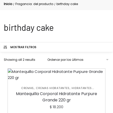
Inicio
Fragancia: del producto
birthday cake
/
/
birthday cake
MOSTRAR FILTROS
Showing all 2 results
,
,
CREMAS
CREMAS HIDRATANTES
HIDRATANTES
,
,
CORPORALES
NUEVA COLECCIÓN
SKIN CARE CORPORAL
Mantequilla Corporal Hidratante Purpure
Grande 220 gr
$
18.200