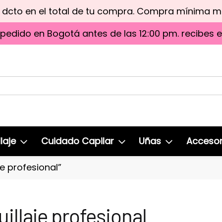
e dcto en el total de tu compra. Compra mínima 
 pedido en Bogotá antes de las 12:00 pm. recibes 
laje
Cuidado Capilar
Uñas
Accesor
e profesional”
illaje profesional