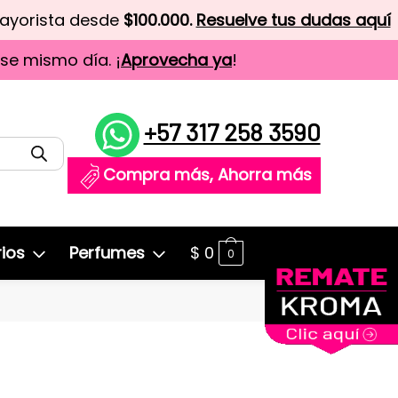
mayorista desde
$100.000.
Resuelve tus dudas aquí
ese mismo día. ¡
Aprovecha ya
!
+57 317 258 3590
Compra más, Ahorra más
ios
Perfumes
$
0
0