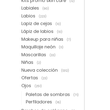
Kits promo skin care
(12)
Labiales
(90)
Labios
(223)
Lapiz de cejas
(10)
Lápiz de labios
(10)
Makeup para niñas
(7)
Maquillaje neón
(11)
Mascarillas
(33)
Niñas
(2)
Nueva colección
(1312)
Ofertas
(23)
Ojos
(251)
Paletas de sombras
(71)
Perfiladores
(16)