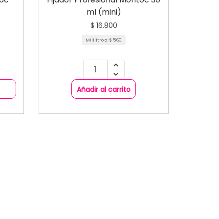
ml (mini)
$
16.800
Mililitro a:
$
560
Añadir al carrito