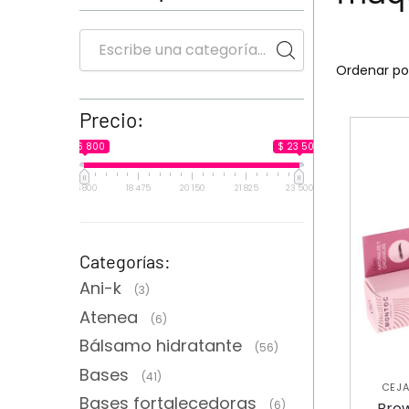
Precio:
$ 16 800
$ 23 500
16 800
18 475
20 150
21 825
23 500
Categorías:
Ani-k
(3)
Atenea
(6)
Bálsamo hidratante
(56)
Bases
(41)
CEJ
Bases fortalecedoras
(6)
Brow