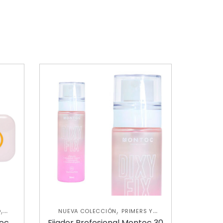
,
,
O
NUEVA COLECCIÓN
PRIMERS Y
,
FIJADORES
ROSTRO
toc
Fijador Profesional Montoc 30