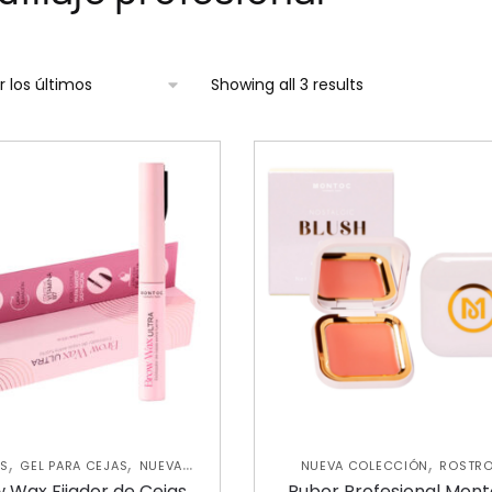
Showing all 3 results
,
,
,
AS
GEL PARA CEJAS
NUEVA
NUEVA COLECCIÓN
ROSTR
COLECCIÓN
RUBORES
 Wax Fijador de Cejas
Rubor Profesional Mon