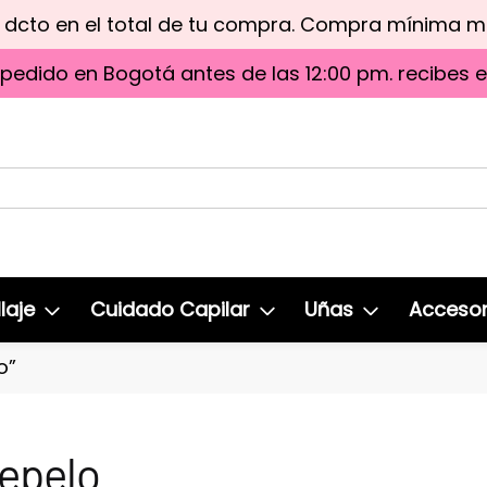
e dcto en el total de tu compra. Compra mínima 
 pedido en Bogotá antes de las 12:00 pm. recibes 
laje
Cuidado Capilar
Uñas
Accesor
o”
epelo