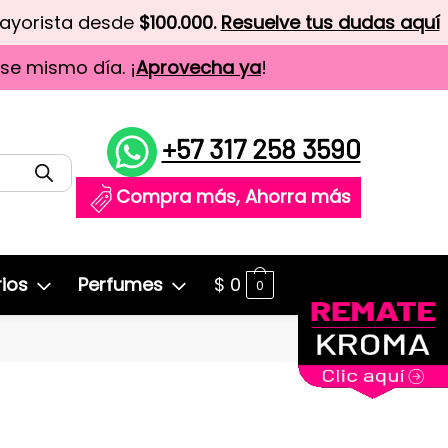
mayorista desde
$100.000.
Resuelve tus dudas aquí
ese mismo día. ¡
Aprovecha ya
!
+57 317 258 3590
Compra más, Ahorra más
ios
Perfumes
$
0
0