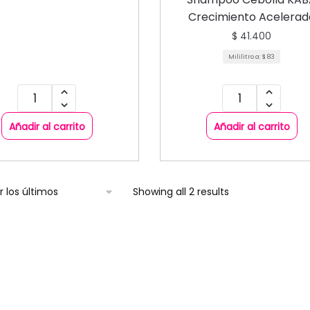
ACONDICIONADORES
Crecimiento Acelerad
$
41.400
Mililitro a:
$
83
Añadir al carrito
Añadir al carrito
Showing all 2 results