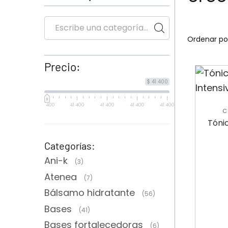
Precio:
$ 41 400
41 400
41 400
41 400
41 400
41 400
C
CO
Tóni
Categorías:
Ani-k
(3)
Atenea
(7)
Bálsamo hidratante
(56)
Bases
(41)
Bases fortalecedoras
(6)