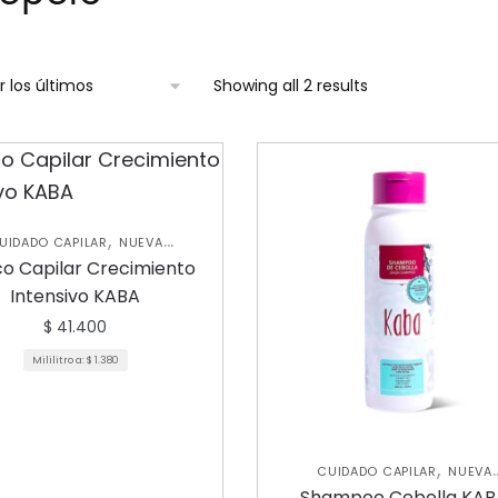
Showing all 2 results
,
UIDADO CAPILAR
NUEVA
,
LECCIÓN
TRATAMIENTOS
co Capilar Crecimiento
CAPILARES
Intensivo KABA
$
41.400
Mililitro a:
$
1.380
,
CUIDADO CAPILAR
NUEVA
,
COLECCIÓN
SHAMPOOS Y
Shampoo Cebolla KA