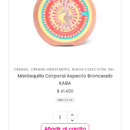
,
,
,
CREMAS
CREMAS HIDRATANTES
NUEVA COLECCIÓN
SKIN
CARE CORPORAL
Mantequilla Corporal Aspecto Bronceado
KABA
$
41.400
Mililitro a:
$
138
Añadir al carrito