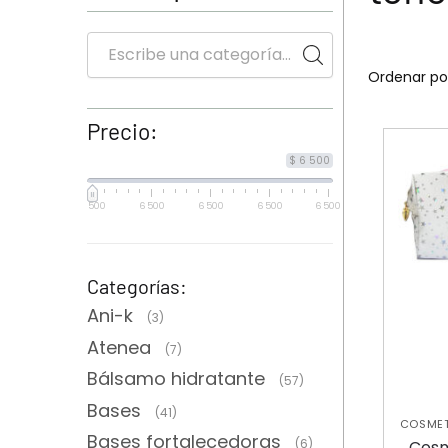
Precio:
$ 6 500
6 500
6 500
6 500
6 500
6 500
Categorías:
Ani-k
(3)
Atenea
(7)
Bálsamo hidratante
(57)
Bases
(41)
COSMET
Bases fortalecedoras
(6)
Cosm