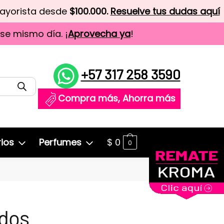
mayorista desde
$100.000.
Resuelve tus dudas aquí
ese mismo día. ¡
Aprovecha ya
!
+57 317 258 3590
Compra más, Ahorra más
ios
Perfumes
$
0
0
ndos