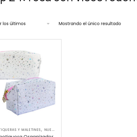
Mostrando el único resultado
,
IQUERAS Y MALETINES
NUEVA
COLECCIÓN
etiquera Organizador