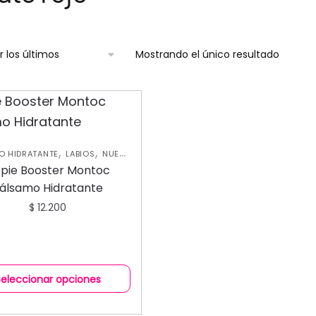
Mostrando el único resultado
,
,
O HIDRATANTE
LABIOS
NUEVA
COLECCIÓN
ppie Booster Montoc
álsamo Hidratante
$
12.200
Seleccionar opciones