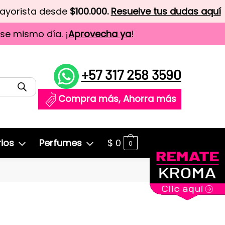
mayorista desde
$100.000.
Resuelve tus dudas aquí
ese mismo día. ¡
Aprovecha ya
!
+57 317 258 3590
Compra más, Ahorra más
ios
Perfumes
$
0
0