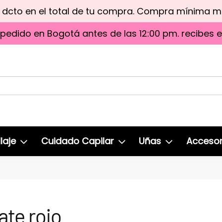
e dcto en el total de tu compra. Compra mínima 
 pedido en Bogotá antes de las 12:00 pm. recibes 
laje
Cuidado Capilar
Uñas
Accesor
te rojo