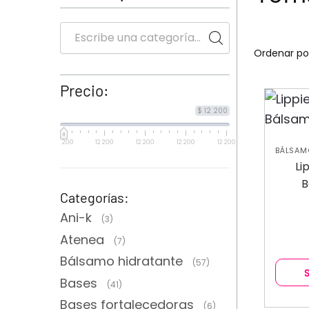
Precio:
$ 12 200
12 200
12 200
12 200
12 200
12 200
BÁLSAM
Li
B
Categorías:
Ani-k
(3)
Atenea
(7)
Bálsamo hidratante
(57)
Bases
(41)
Bases fortalecedoras
(6)