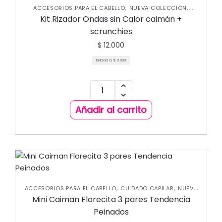
,
,
ACCESORIOS PARA EL CABELLO
NUEVA COLECCIÓN
VARIEDADES
Kit Rizador Ondas sin Calor caimán +
scrunchies
$
12.000
Unidad a:
$
3.000
Añadir al carrito
,
,
ACCESORIOS PARA EL CABELLO
CUIDADO CAPILAR
NUEVA
COLECCIÓN
Mini Caiman Florecita 3 pares Tendencia
Peinados