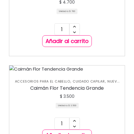
$
4.700
Unidad a:
$
783
Añadir al carrito
,
,
ACCESORIOS PARA EL CABELLO
CUIDADO CAPILAR
NUEVA
COLECCIÓN
Caimán Flor Tendencia Grande
$
3.500
Unidad a:
$
3.500