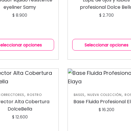
eyeliner Samy
profesional Dolce Bell
$
8.900
$
2.700
Seleccionar opciones
Seleccionar opciones
,
,
,
CORRECTORES
ROSTRO
BASES
NUEVA COLECCIÓN
RO
rector Alta Cobertura
Base Fluida Profesional E
DolceBella
$
16.200
$
12.600