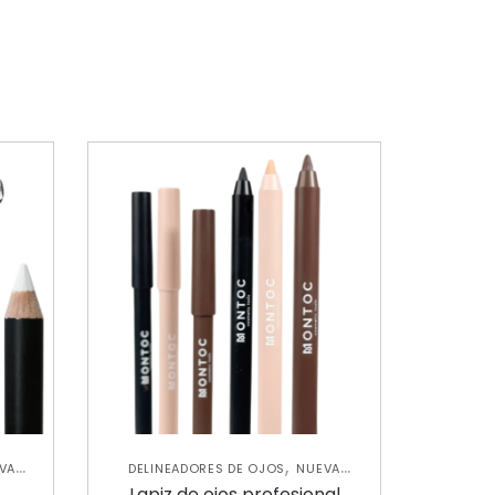
,
VA
DELINEADORES DE OJOS
NUEVA
,
COLECCIÓN
OJOS
Lapiz de ojos profesional