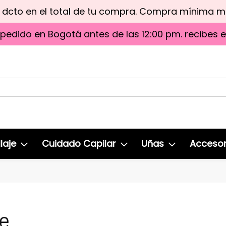
e dcto en el total de tu compra. Compra mínima 
 pedido en Bogotá antes de las 12:00 pm. recibes 
laje
Cuidado Capilar
Uñas
Accesor
e