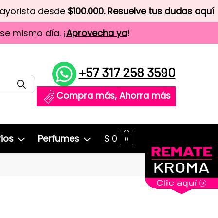
mayorista desde
$100.000.
Resuelve tus dudas aquí
ese mismo día. ¡
Aprovecha ya
!
+57 317 258 3590
Compra más, Ahorra más
ios
Perfumes
$
0
0