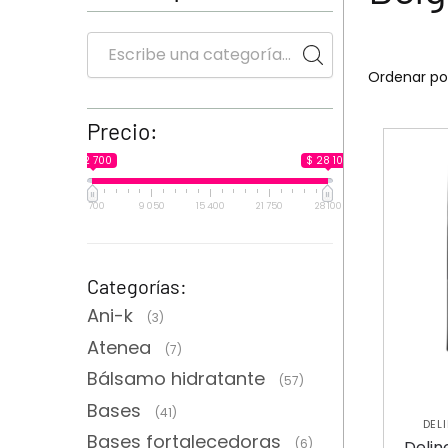
Precio:
$ 2 700
$ 28 100
2 700
9 050
15 400
21 750
28 100
Categorías:
Ani-k
(3)
Atenea
(7)
Bálsamo hidratante
(57)
Bases
(41)
DEL
Bases fortalecedoras
(6)
Delin