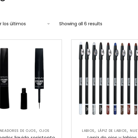
Showing all 6 results
,
,
,
INEADORES DE OJOS
OJOS
LABIOS
LÁPIZ DE LABIOS
NUE
,
COLECCIÓN
OJOS
eador liquido resistente
Lapiz de ojos y labios