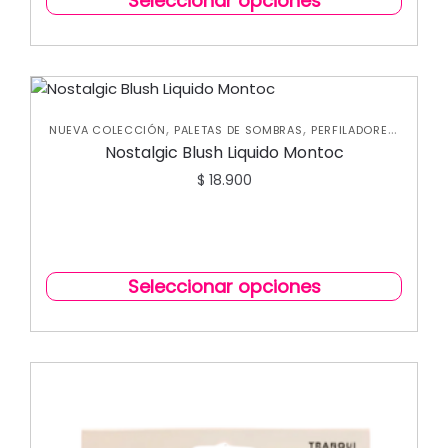
Seleccionar opciones
,
,
,
NUEVA COLECCIÓN
PALETAS DE SOMBRAS
PERFILADORES
,
ROSTRO
RUBORES
Nostalgic Blush Liquido Montoc
$
18.900
Seleccionar opciones