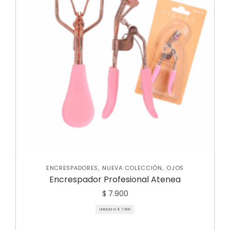
,
,
ENCRESPADORES
NUEVA COLECCIÓN
OJOS
Encrespador Profesional Atenea
$
7.900
Unidad a:
$
7.900