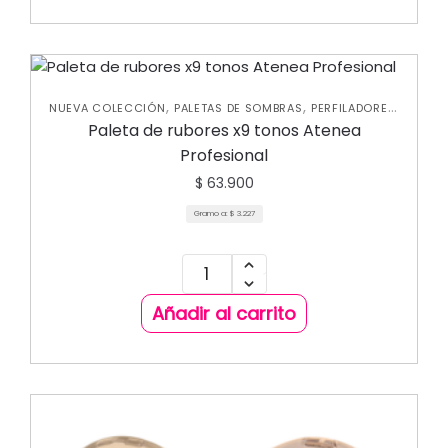
,
,
,
NUEVA COLECCIÓN
PALETAS DE SOMBRAS
PERFILADORES
,
ROSTRO
RUBORES
Paleta de rubores x9 tonos Atenea
Profesional
$
63.900
Gramo a:
$
3.227
Añadir al carrito