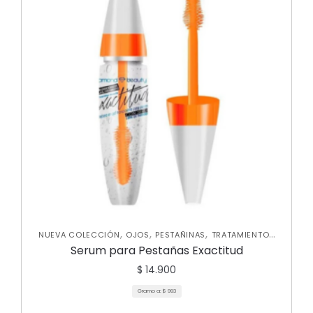
,
,
,
NUEVA COLECCIÓN
OJOS
PESTAÑINAS
TRATAMIENTOS
DE CEJAS Y PESTAÑAS
Serum para Pestañas Exactitud
$
14.900
Gramo a:
$
993