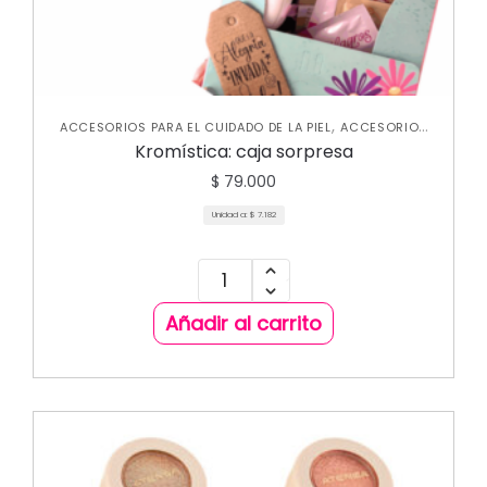
,
ACCESORIOS PARA EL CUIDADO DE LA PIEL
ACCESORIOS
,
,
,
,
PARA MAQUILLAJE
HIDRATANTES
ILUMINADORES
LABIALES
Kromística: caja sorpresa
,
,
,
,
LABIOS
NUEVA COLECCIÓN
OFERTAS
OJOS
PALETAS DE
,
,
SOMBRAS
PARCHES DE COLÁGENO
PARCHES DE
$
79.000
,
COLÁGENO PARA LABIOS
UÑAS
Unidad a:
$
7.182
Añadir al carrito