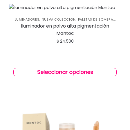
,
,
,
ILUMINADORES
NUEVA COLECCIÓN
PALETAS DE SOMBRAS
,
PERFILADORES
ROSTRO
Iluminador en polvo alta pigmentación
Montoc
$
24.500
Seleccionar opciones