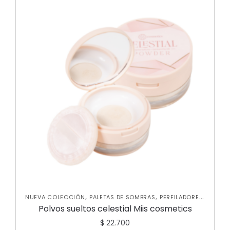
,
,
,
NUEVA COLECCIÓN
PALETAS DE SOMBRAS
PERFILADORES
,
POLVOS
ROSTRO
Polvos sueltos celestial Miis cosmetics
$
22.700