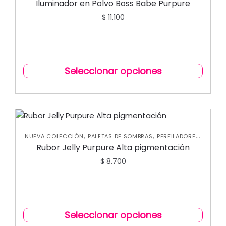
Iluminador en Polvo Boss Babe Purpure
$
11.100
Seleccionar opciones
,
,
,
NUEVA COLECCIÓN
PALETAS DE SOMBRAS
PERFILADORES
,
ROSTRO
RUBORES
Rubor Jelly Purpure Alta pigmentación
$
8.700
Seleccionar opciones