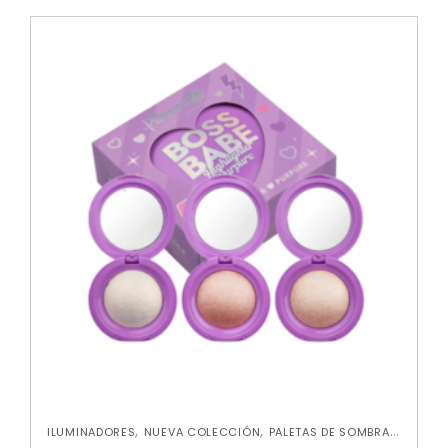
,
,
,
ILUMINADORES
NUEVA COLECCIÓN
PALETAS DE SOMBRAS
,
PERFILADORES
ROSTRO