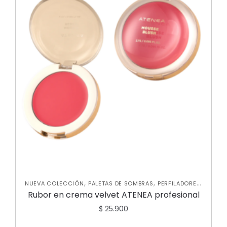
,
,
,
NUEVA COLECCIÓN
PALETAS DE SOMBRAS
PERFILADORES
,
ROSTRO
RUBORES
Rubor en crema velvet ATENEA profesional
$
25.900