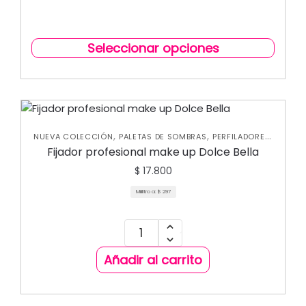
Seleccionar opciones
,
,
,
NUEVA COLECCIÓN
PALETAS DE SOMBRAS
PERFILADORES
,
PRIMERS Y FIJADORES
ROSTRO
Fijador profesional make up Dolce Bella
$
17.800
Mililitro a:
$
297
Añadir al carrito