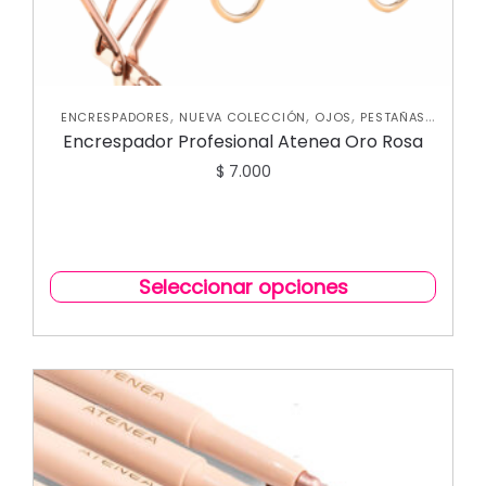
,
,
,
ENCRESPADORES
NUEVA COLECCIÓN
OJOS
PESTAÑAS
,
POSTIZAS
PESTAÑINAS
Encrespador Profesional Atenea Oro Rosa
$
7.000
Seleccionar opciones