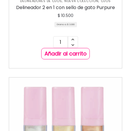
,
,
DELINEADORES DE OJOS
NUEVA COLECCIÓN
OJOS
Delineador 2 en 1 con sello de gato Purpure
$
10.500
Gramo a:
$
3.000
Añadir al carrito