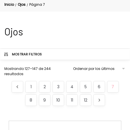
Inicio
Ojos
Página 7
/
/
Ojos
MOSTRAR FILTROS
Mostrando 127–147 de 244
resultados
1
2
3
4
5
6
7
8
9
10
11
12