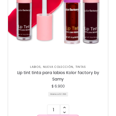
,
,
LABIOS
NUEVA COLECCIÓN
TINTAS
Lip tint tinta para labios Kolor factory by
Samy
$
6.900
Gramo a:
$
1.533