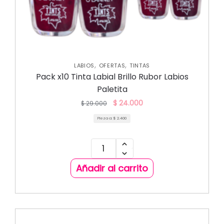
,
,
LABIOS
OFERTAS
TINTAS
Pack x10 Tinta Labial Brillo Rubor Labios
Paletita
$
24.000
$
29.000
Pieza a:
$
2.400
Añadir al carrito