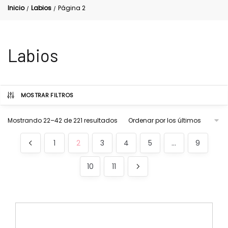
Inicio
Labios
Página 2
/
/
Labios
MOSTRAR FILTROS
Mostrando 22–42 de 221 resultados
1
2
3
4
5
…
9
10
11