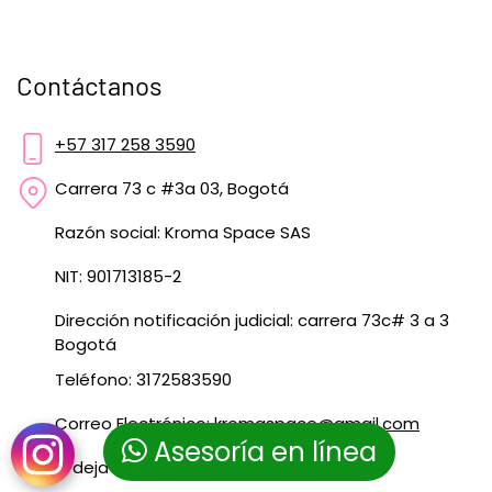
Contáctanos
+57 317 258 3590
Carrera 73 c #3a 03, Bogotá
Razón social: Kroma Space SAS
NIT: 901713185-2
Dirección notificación judicial: carrera 73c# 3 a 3
Bogotá
Teléfono: 3172583590
Correo Electrónico:
kromaspace@gmail.com
Asesoría en línea
O deja tus datos
acá
y te contactamos