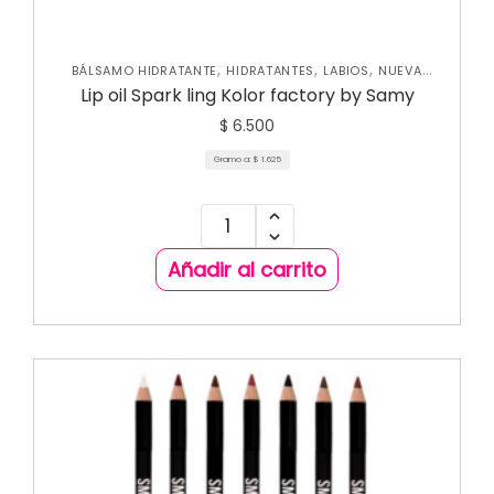
,
,
,
BÁLSAMO HIDRATANTE
HIDRATANTES
LABIOS
NUEVA
COLECCIÓN
Lip oil Spark ling Kolor factory by Samy
$
6.500
Gramo a:
$
1.625
Añadir al carrito