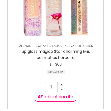
,
,
BÁLSAMO HIDRATANTE
LABIOS
NUEVA COLECCIÓN
Lip gloss magico Star charming Miis
cosmetics florecita
$
11.300
Mililitro a:
$
1.507
Añadir al carrito