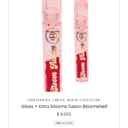
,
,
HIDRATANTES
LABIOS
NUEVA COLECCIÓN
Gloss + tinta blooms fusion Bloomshell
$
9.500
Mililitro a:
$
3.800