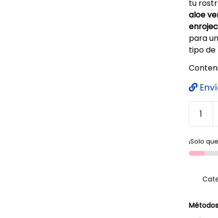
tu rost
aloe ve
enrojec
para un
tipo de 
Conteni
Enví
¡Solo que
Cate
Métodos