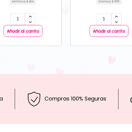
Mililitro a:
$
424
Gramo a:
$
305
Añadir al carrito
Añadir al carrito
a
Compras 100% Seguras