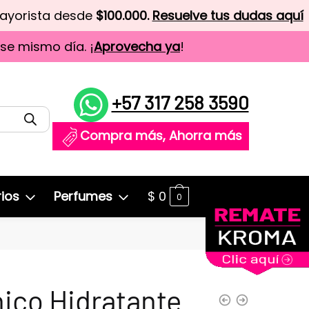
mayorista desde
$100.000.
Resuelve tus dudas aquí
ese mismo día. ¡
Aprovecha ya
!
+57 317 258 3590
Compra más, Ahorra más
ios
Perfumes
$
0
0
ico Hidratante