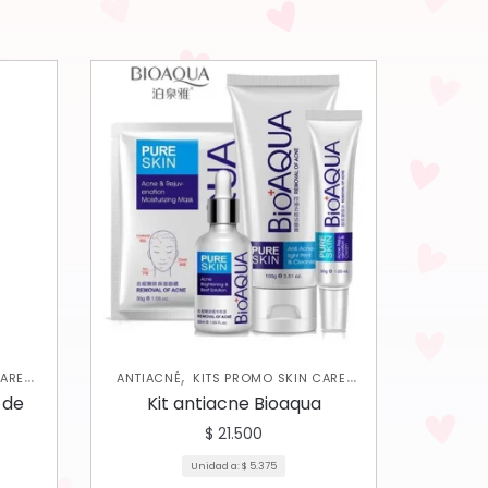
,
,
CARE
ANTIACNÉ
KITS PROMO SKIN CARE
SKIN CARE FACIAL
 de
Kit antiacne Bioaqua
$
21.500
Unidad a:
$
5.375