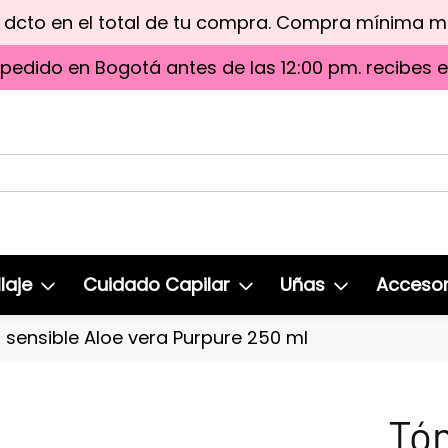
e dcto en el total de tu compra. Compra mínima 
 pedido en Bogotá antes de las 12:00 pm. recibes 
laje
Cuidado Capilar
Uñas
Accesor
l sensible Aloe vera Purpure 250 ml
Tón