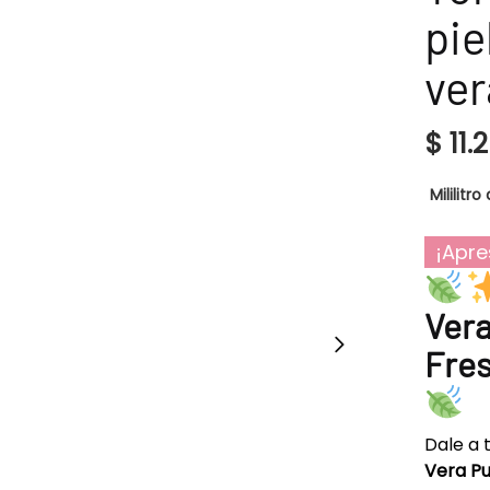
pie
ver
$
11.
Mililitro 
¡Apre
Vera
Fres
Dale a 
Vera P