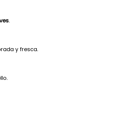
eves
.
brada y fresca.
lo.