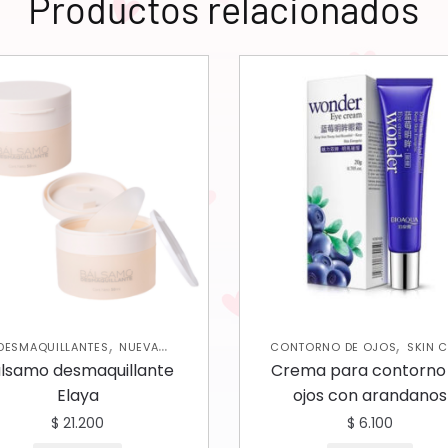
Productos relacionados
,
,
DESMAQUILLANTES
NUEVA
CONTORNO DE OJOS
SKIN 
,
,
ECCIÓN
ROSTRO
SKIN CARE
FACIAL
lsamo desmaquillante
Crema para contorno
FACIAL
Elaya
ojos con arandanos
$
21.200
$
6.100