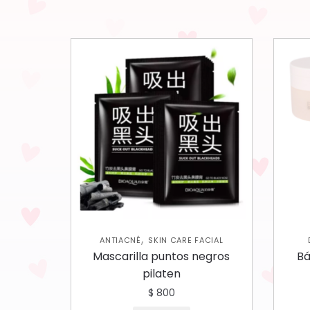
,
ANTIACNÉ
SKIN CARE FACIAL
COL
Mascarilla puntos negros
Bá
pilaten
$
800