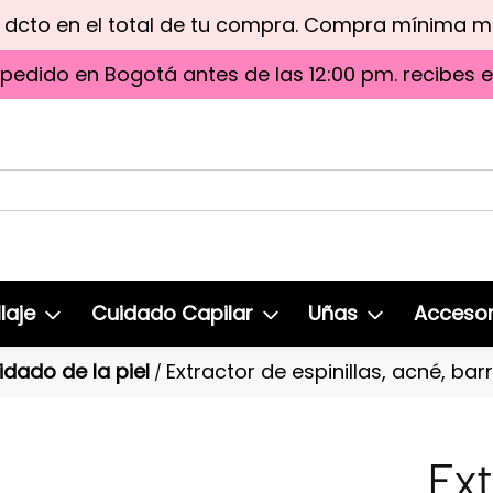
e dcto en el total de tu compra. Compra mínima 
 pedido en Bogotá antes de las 12:00 pm. recibes 
laje
Cuidado Capilar
Uñas
Accesor
idado de la piel
Extractor de espinillas, acné, bar
/
Ext