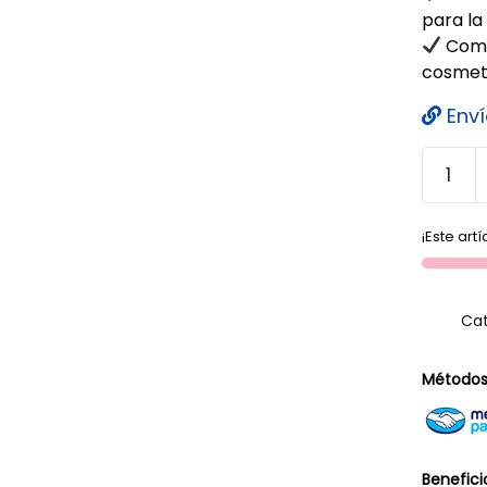
para la 
Compa
cosmet
Enví
¡Este art
Cat
Métodos
Benefici