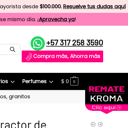
mayorista desde
$100.000.
Resuelve tus dudas aquí
ese mismo día. ¡
Aprovecha ya
!
+57 317 258 3590
Compra más, Ahorra más
ios
Perfumes
$
0
0
ros, granitos
ractor de