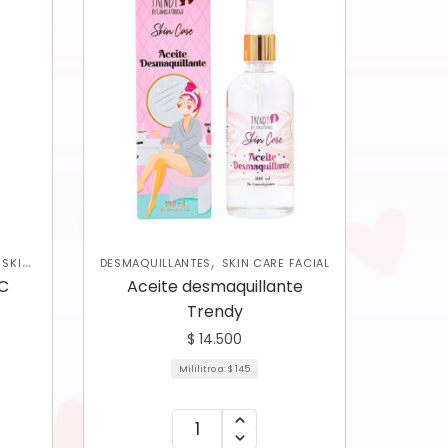
,
,
SKIN
DESMAQUILLANTES
SKIN CARE FACIAL
 C
Aceite desmaquillante
Trendy
$
14.500
Mililitro a:
$
145