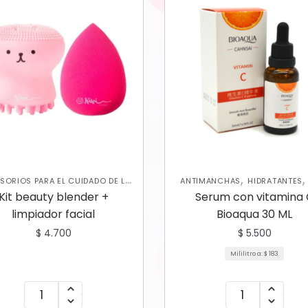
,
SORIOS PARA EL CUIDADO DE LA
ANTIMANCHAS
HIDRATANTES
,
,
PIEL
BROCHAS
JABONES Y
CARE FACIAL
Kit beauty blender +
Serum con vitamina
,
FOLIANTES
SKIN CARE FACIAL
limpiador facial
Bioaqua 30 ML
$
4.700
$
5.500
Mililitro a:
$
183