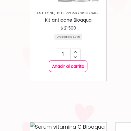
,
,
ANTIACNÉ
KITS PROMO SKIN CARE
SKIN CARE FACIAL
Kit antiacne Bioaqua
$
21.500
Unidad a:
$
5.375
Añadir al carrito