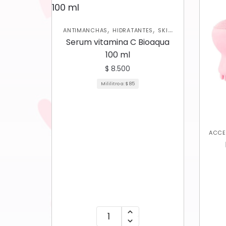
,
,
ANTIMANCHAS
HIDRATANTES
SKIN
CARE FACIAL
Serum vitamina C Bioaqua
100 ml
$
8.500
Mililitro a:
$
85
ACCE
EX