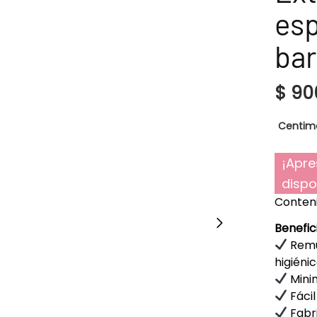
esp
bar
$
90
Centime
¡Apre
dispo
Conteni
Benefic
Remu
higiénic
Minim
Fácil
Fabri