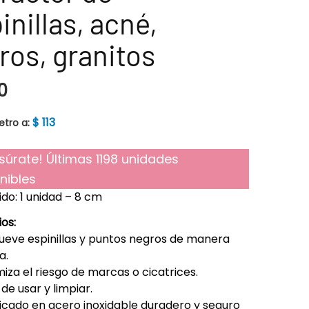
inillas, acné,
ros, granitos
0
$
113
tro a:
súrate! Últimas 1198 unidades
nibles
do: 1 unidad – 8 cm
ios:
eve espinillas y puntos negros de manera
a.
iza el riesgo de marcas o cicatrices.
 de usar y limpiar.
cado en acero inoxidable duradero y seguro