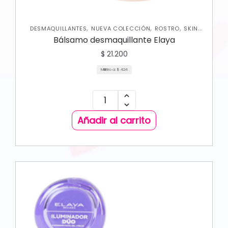
,
,
,
DESMAQUILLANTES
NUEVA COLECCIÓN
ROSTRO
SKIN
CARE FACIAL
Bálsamo desmaquillante Elaya
$
21.200
Mililitro a:
$
424
Añadir al carrito