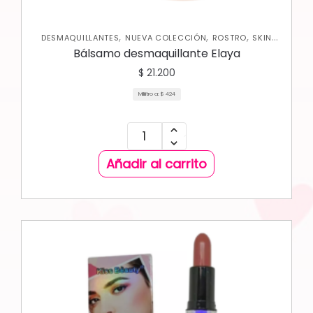
,
,
,
DESMAQUILLANTES
NUEVA COLECCIÓN
ROSTRO
SKIN
CARE FACIAL
Bálsamo desmaquillante Elaya
$
21.200
Mililitro a:
$
424
Añadir al carrito