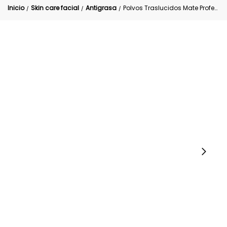
Inicio
Skin care facial
Antigrasa
Polvos Traslucidos Mate Profesesionales Sellador
/
/
/