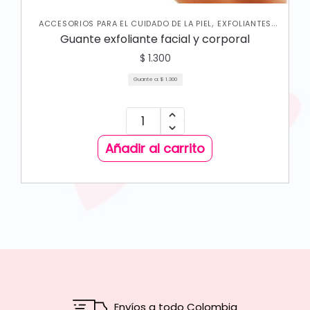
,
ACCESORIOS PARA EL CUIDADO DE LA PIEL
EXFOLIANTES
,
,
CORPORALES
JABONES Y EXFOLIANTES
SKIN CARE
Guante exfoliante facial y corporal
,
CORPORAL
SKIN CARE FACIAL
$
1.300
Guante a:
$
1.300
Añadir al carrito
Envíos a todo Colombia