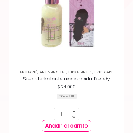
,
,
,
ANTIACNÉ
ANTIMANCHAS
HIDRATANTES
SKIN CARE
FACIAL
Suero hidratante niacinamida Trendy
$
24.000
Mililitro a:
$
800
Añadir al carrito