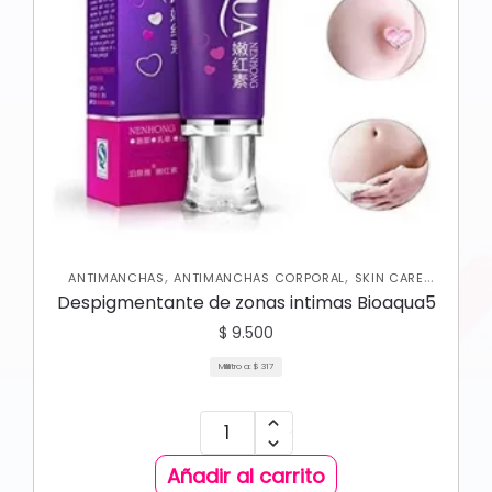
,
,
ANTIMANCHAS
ANTIMANCHAS CORPORAL
SKIN CARE
,
CORPORAL
SKIN CARE FACIAL
Despigmentante de zonas intimas Bioaqua5
$
9.500
Mililitro a:
$
317
Añadir al carrito