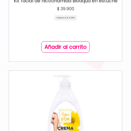
Kit facial de nicotinamida Bioaqua en estuche
$
39.900
Unidad a:
$
6.650
Añadir al carrito