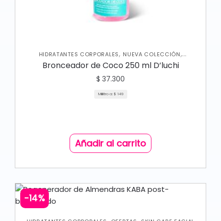
,
,
HIDRATANTES CORPORALES
NUEVA COLECCIÓN
,
PROTECTOR SOLAR
SKIN CARE CORPORAL
Bronceador de Coco 250 ml D’luchi
$
37.300
Mililitro a:
$
149
Añadir al carrito
-14%
,
,