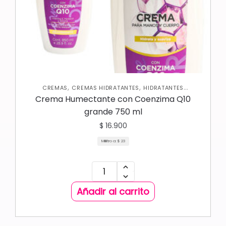
,
,
CREMAS
CREMAS HIDRATANTES
HIDRATANTES
,
,
CORPORALES
NUEVA COLECCIÓN
SKIN CARE CORPORAL
Crema Humectante con Coenzima Q10
grande 750 ml
$
16.900
Mililitro a:
$
23
Añadir al carrito