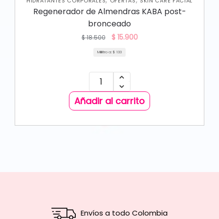
HIDRATANTES CORPORALES
OFERTAS
SKIN CARE FACIAL
Regenerador de Almendras KABA post-
bronceado
$
15.900
$
18.500
Mililitro a:
$
133
Añadir al carrito
Envíos a todo Colombia