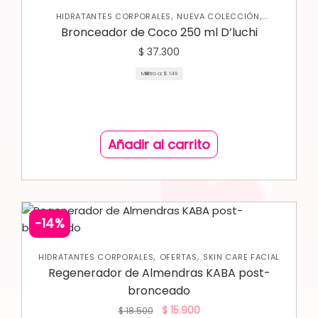
,
,
HIDRATANTES CORPORALES
NUEVA COLECCIÓN
,
PROTECTOR SOLAR
SKIN CARE CORPORAL
Bronceador de Coco 250 ml D’luchi
$
37.300
Mililitro a:
$
149
Añadir al carrito
-14%
,
,
HIDRATANTES CORPORALES
OFERTAS
SKIN CARE FACIAL
Regenerador de Almendras KABA post-
bronceado
$
15.900
$
18.500