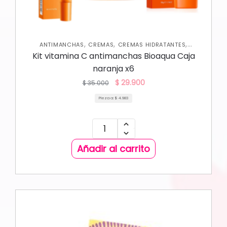
,
,
,
ANTIMANCHAS
CREMAS
CREMAS HIDRATANTES
,
,
HIDRATANTES
JABONES Y EXFOLIANTES
KITS PROMO SKIN
Kit vitamina C antimanchas Bioaqua Caja
,
,
,
CARE
NUEVA COLECCIÓN
OFERTAS
SKIN CARE FACIAL
naranja x6
$
29.900
$
35.000
Pieza a:
$
4.983
Añadir al carrito