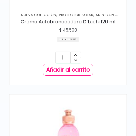
,
,
NUEVA COLECCIÓN
PROTECTOR SOLAR
SKIN CARE
CORPORAL
Crema Autobronceadora D’Luchi 120 ml
$
45.500
Unidad a:
$
379
Añadir al carrito