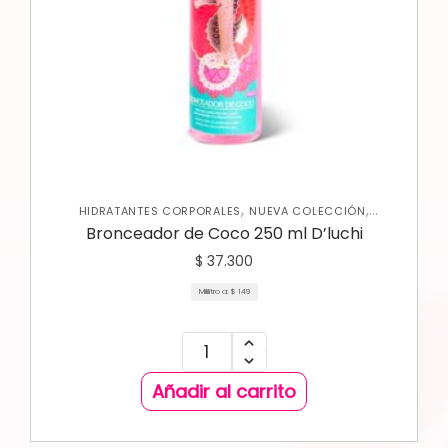
,
,
HIDRATANTES CORPORALES
NUEVA COLECCIÓN
,
PROTECTOR SOLAR
SKIN CARE CORPORAL
Bronceador de Coco 250 ml D’luchi
$
37.300
Mililitro a:
$
149
Añadir al carrito