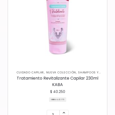
,
,
CUIDADO CAPILAR
NUEVA COLECCIÓN
SHAMPOOS Y
,
ACONDICIONADORES
TRATAMIENTOS CAPILARES
Tratamiento Revitalizante Capilar 230ml
KABA
$
40.250
Mililitro a:
$
175