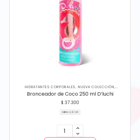
,
,
HIDRATANTES CORPORALES
NUEVA COLECCIÓN
,
PROTECTOR SOLAR
SKIN CARE CORPORAL
Bronceador de Coco 250 ml D’luchi
$
37.300
Mililitro a:
$
149