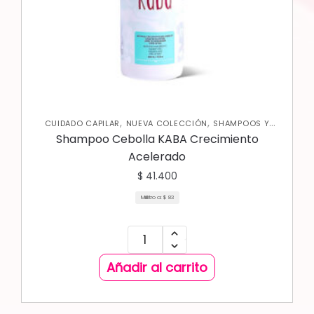
,
,
CUIDADO CAPILAR
NUEVA COLECCIÓN
SHAMPOOS Y
ACONDICIONADORES
Shampoo Cebolla KABA Crecimiento
Acelerado
$
41.400
Mililitro a:
$
83
Añadir al carrito