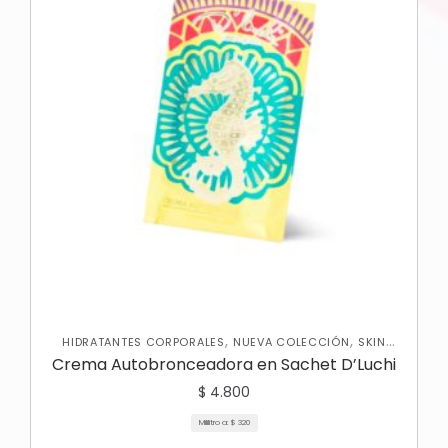
,
,
HIDRATANTES CORPORALES
NUEVA COLECCIÓN
SKIN
CARE CORPORAL
Crema Autobronceadora en Sachet D’Luchi
$
4.800
Mililitro a:
$
320