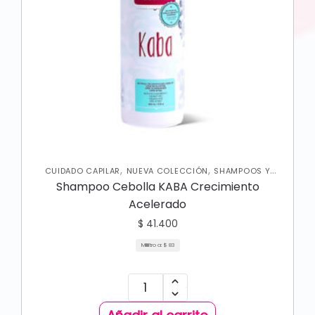
,
,
CUIDADO CAPILAR
NUEVA COLECCIÓN
SHAMPOOS Y
ACONDICIONADORES
Shampoo Cebolla KABA Crecimiento
Acelerado
$
41.400
Mililitro a:
$
83