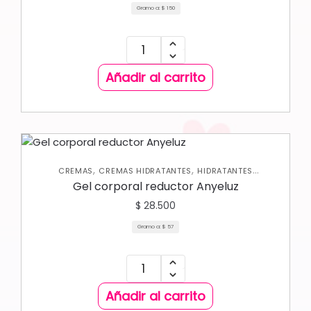
Gramo a:
$
150
Añadir al carrito
,
,
CREMAS
CREMAS HIDRATANTES
HIDRATANTES
,
CORPORALES
NUEVA COLECCIÓN
Gel corporal reductor Anyeluz
$
28.500
Gramo a:
$
57
Añadir al carrito