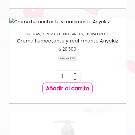
,
,
CREMAS
CREMAS HIDRATANTES
HIDRATANTES
,
CORPORALES
NUEVA COLECCIÓN
Crema humectante y reafirmante Anyeluz
$
28.500
Mililitro a:
$
57
Añadir al carrito