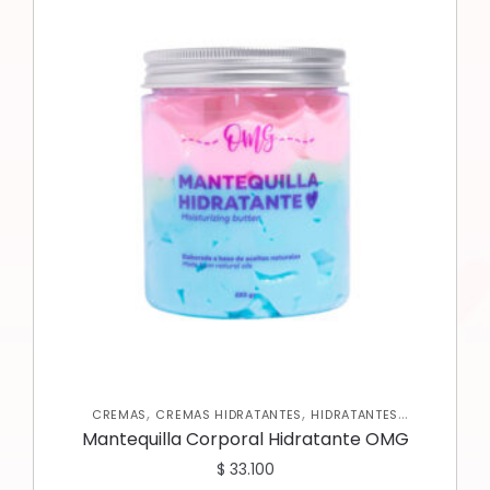
,
,
CREMAS
CREMAS HIDRATANTES
HIDRATANTES
,
,
CORPORALES
NUEVA COLECCIÓN
SKIN CARE CORPORAL
Mantequilla Corporal Hidratante OMG
$
33.100