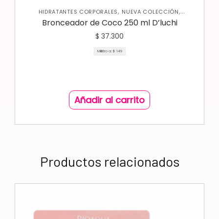
,
,
HIDRATANTES CORPORALES
NUEVA COLECCIÓN
,
PROTECTOR SOLAR
SKIN CARE CORPORAL
Bronceador de Coco 250 ml D’luchi
$
37.300
Mililitro a:
$
149
Añadir al carrito
Productos relacionados