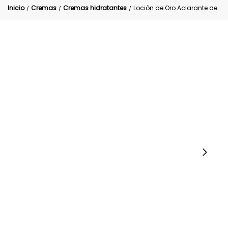
Inicio
Cremas
Cremas hidratantes
Lociòn de Oro Aclarante de Vellos D’Luchi 120 ml
/
/
/