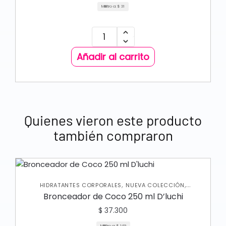
Mililitro a:
$
31
Añadir al carrito
Quienes vieron este producto
también compraron
,
,
HIDRATANTES CORPORALES
NUEVA COLECCIÓN
,
PROTECTOR SOLAR
SKIN CARE CORPORAL
Bronceador de Coco 250 ml D’luchi
$
37.300
Mililitro a:
$
149