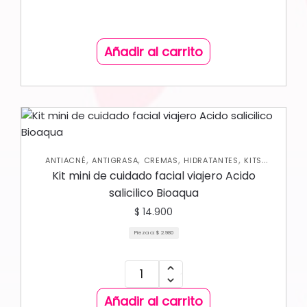
Añadir al carrito
,
,
,
,
ANTIACNÉ
ANTIGRASA
CREMAS
HIDRATANTES
KITS
,
,
PROMO SKIN CARE
NUEVA COLECCIÓN
SKIN CARE FACIAL
Kit mini de cuidado facial viajero Acido
salicilico Bioaqua
$
14.900
Pieza a:
$
2.980
Añadir al carrito