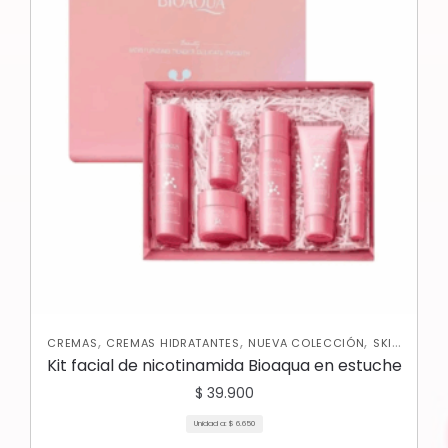
,
,
,
CREMAS
CREMAS HIDRATANTES
NUEVA COLECCIÓN
SKIN
CARE FACIAL
Kit facial de nicotinamida Bioaqua en estuche
$
39.900
Unidad a:
$
6.650