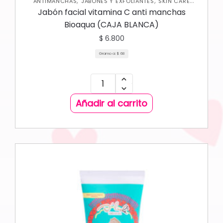
,
,
ANTIMANCHAS
JABONES Y EXFOLIANTES
SKIN CARE
CORPORAL
Jabón facial vitamina C anti manchas
Bioaqua (CAJA BLANCA)
$
6.800
Gramo a:
$
68
Añadir al carrito