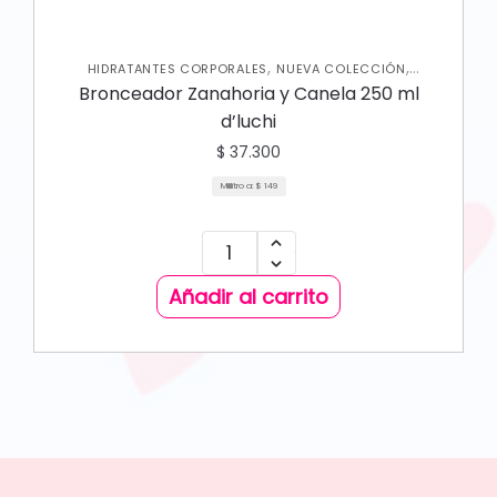
,
,
HIDRATANTES CORPORALES
NUEVA COLECCIÓN
,
PROTECTOR SOLAR
SKIN CARE CORPORAL
Bronceador Zanahoria y Canela 250 ml
d’luchi
$
37.300
Mililitro a:
$
149
Añadir al carrito