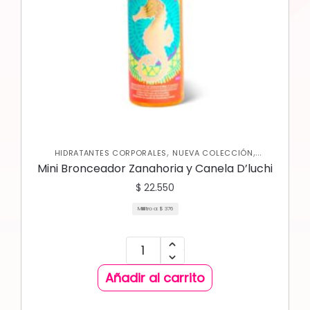
,
,
HIDRATANTES CORPORALES
NUEVA COLECCIÓN
,
PROTECTOR SOLAR
SKIN CARE CORPORAL
Mini Bronceador Zanahoria y Canela D’luchi
$
22.550
Mililitro a:
$
376
Añadir al carrito