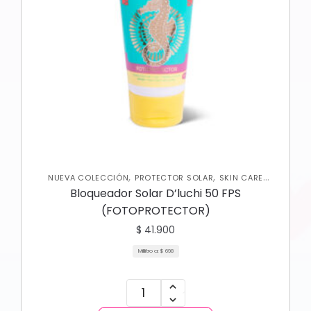
,
,
NUEVA COLECCIÓN
PROTECTOR SOLAR
SKIN CARE
,
CORPORAL
SKIN CARE FACIAL
Bloqueador Solar D’luchi 50 FPS
(FOTOPROTECTOR)
$
41.900
Mililitro a:
$
698