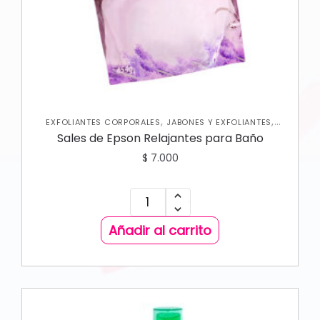
,
,
EXFOLIANTES CORPORALES
JABONES Y EXFOLIANTES
,
NUEVA COLECCIÓN
SKIN CARE CORPORAL
Sales de Epson Relajantes para Baño
$
7.000
Añadir al carrito