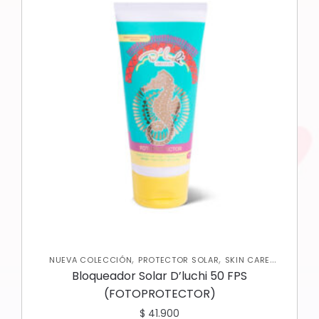
,
,
NUEVA COLECCIÓN
PROTECTOR SOLAR
SKIN CARE
,
CORPORAL
SKIN CARE FACIAL
Bloqueador Solar D’luchi 50 FPS
(FOTOPROTECTOR)
$
41.900