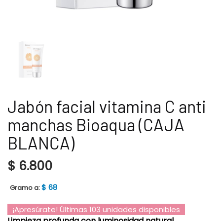
Jabón facial vitamina C anti
manchas Bioaqua (CAJA
BLANCA)
$
6.800
$
68
Gramo a:
¡Apresúrate! Últimas 103 unidades disponibles
Limpieza profunda con luminosidad natural