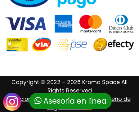
Copyright © 2022 – 2026 Kroma Space All
Rights Reserved
Posicionamiento Web – Hosting – Diseño de
Asesoría en línea
Páginas Web