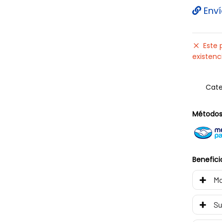
Enví
Este 
existenc
Cate
Métodos
Benefici
Mo
Su