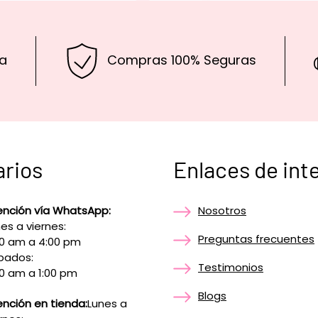
a
Compras 100% Seguras
arios
Enlaces de int
ención vía WhatsApp:
Nosotros
es a viernes:
Preguntas frecuentes
00 am a 4:00 pm
bados:
Testimonios
0 am a 1:00 pm
Blogs
nción en tienda:
Lunes a