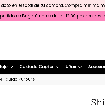
e dcto en el total de tu compra. Compra mínima 
 pedido en Bogotá antes de las 12:00 pm. recibes 
laje
Cuidado Capilar
Uñas
Accesor
 liquido Purpure
Sh