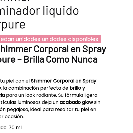
minador liquido
rpure
edan unidades unidades disponibles
himmer Corporal en Spray
ure – Brilla Como Nunca
tu piel con el
Shimmer Corporal en Spray
e
, la combinación perfecta de
brillo y
ia
para un look radiante. Su fórmula ligera
tículas luminosas deja un
acabado glow
sin
ón pegajosa, ideal para resaltar tu piel en
er ocasión.
do: 70 ml