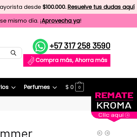
mayorista desde
$100.000.
Resuelve tus dudas aquí
ese mismo día. ¡
Aprovecha ya
!
+57 317 258 3590
Compra más, Ahorra más
ios
Perfumes
$
0
0
immer