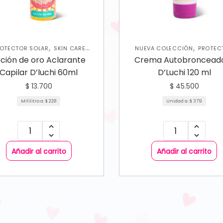
,
,
OTECTOR SOLAR
SKIN CARE
NUEVA COLECCIÓN
PROTEC
,
CORPORAL
SOLAR
SKIN CARE CORPOR
oción de oro Aclarante
Crema Autobroncead
Capilar D’luchi 60ml
D’Luchi 120 ml
$
13.700
$
45.500
Mililitro a:
$
228
Unidad a:
$
379
Añadir al carrito
Añadir al carrito