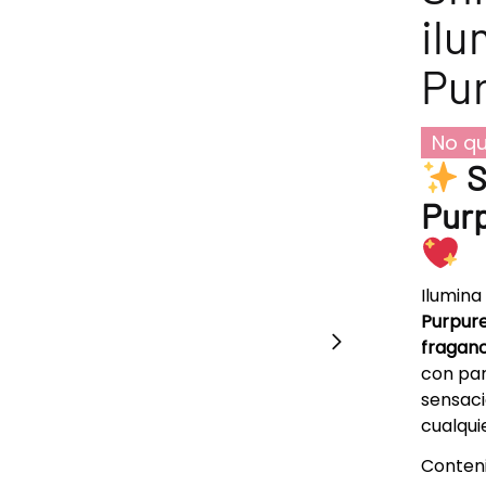
ilu
Pu
No qu
S
Purp
Ilumina 
Purpur
fraganc
con par
sensaci
cualqui
Conteni