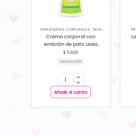
,
HIDRATANTES CORPORALES
SKIN
PR
CARE CORPORAL
Crema corporal con
L
embrión de pato Lissia
mediana 410 ml
$
11.900
Mililitro a:
$
29
Añadir al carrito