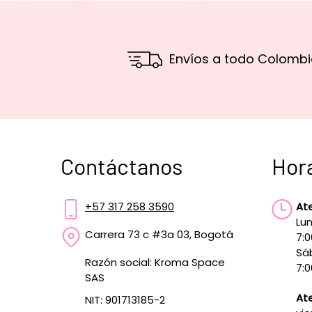
Envíos a todo Colombi
Contáctanos
Hor
+57 317 258 3590
At
Lun
Carrera 73 c #3a 03, Bogotá
7:
Sá
Razón social: Kroma Space
7:0
SAS
Ate
NIT: 901713185-2