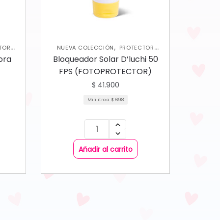
,
TOR
NUEVA COLECCIÓN
PROTECTOR
,
,
AL
SOLAR
SKIN CARE CORPORAL
SKIN
ora
Bloqueador Solar D’luchi 50
CARE FACIAL
FPS (FOTOPROTECTOR)
$
41.900
Mililitro a:
$
698
Añadir al carrito