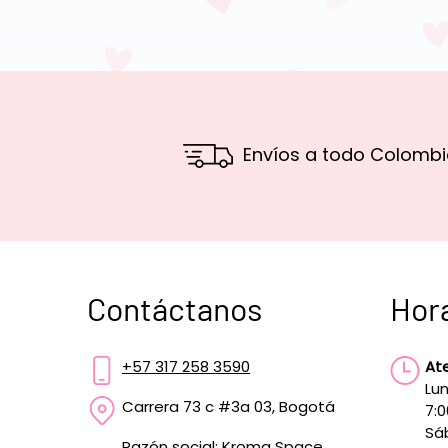
Envíos a todo Colombi
Contáctanos
Hor
+57 317 258 3590
At
Lun
Carrera 73 c #3a 03, Bogotá
7:
Sá
Razón social: Kroma Space