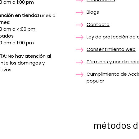
0 am a 1:00 pm
Blogs
nción en tienda:
Lunes a
rnes:
Contacto
00 am a 4:00 pm
bados:
Ley de protección de 
0 am a 1:00 pm
Consentimiento web
TA:
No hay atención al
Términos y condicione
ente los domingos y
tivos.
Cumplimiento de Acci
popular
métodos d