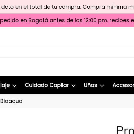
e dcto en el total de tu compra. Compra mínima 
 pedido en Bogotá antes de las 12:00 pm. recibes 
laje
Cuidado Capilar
Uñas
Accesor
y Bioaqua
Pro