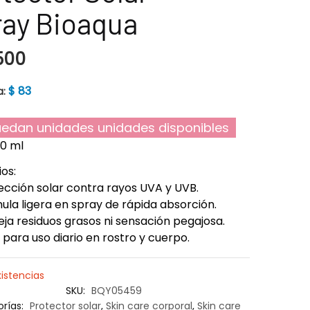
ay Bioaqua
500
$
83
a:
edan unidades unidades disponibles
50 ml
ios:
cción solar contra rayos UVA y UVB.
la ligera en spray de rápida absorción.
ja residuos grasos ni sensación pegajosa.
 para uso diario en rostro y cuerpo.
xistencias
SKU:
BQY05459
rías:
Protector solar
,
Skin care corporal
,
Skin care