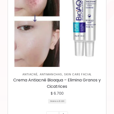
,
,
ANTIACNÉ
ANTIMANCHAS
SKIN CARE FACIAL
Crema Antiacné Bioaqua – Elimina Granos y
Cicatrices
$
6.700
Gramo a:
$
223