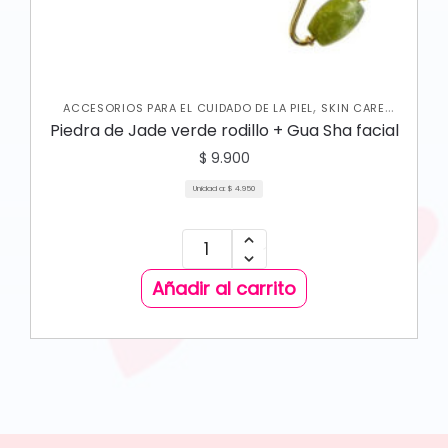
,
ACCESORIOS PARA EL CUIDADO DE LA PIEL
SKIN CARE
FACIAL
Piedra de Jade verde rodillo + Gua Sha facial
$
9.900
Unidad a:
$
4.950
Añadir al carrito