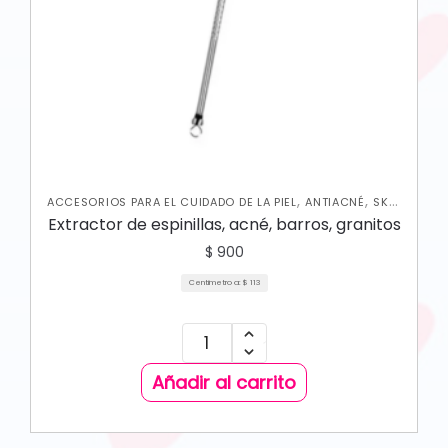
,
,
ACCESORIOS PARA EL CUIDADO DE LA PIEL
ANTIACNÉ
SKIN
CARE FACIAL
Extractor de espinillas, acné, barros, granitos
$
900
Centimetro a:
$
113
Añadir al carrito