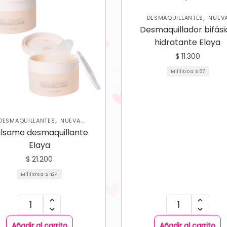
,
DESMAQUILLANTES
NUEV
,
,
COLECCIÓN
OJOS
ROSTRO
Desmaquillador bifási
CARE FACIAL
hidratante Elaya
$
11.300
Mililitro a:
$
57
,
DESMAQUILLANTES
NUEVA
,
,
ECCIÓN
ROSTRO
SKIN CARE
lsamo desmaquillante
FACIAL
Elaya
$
21.200
Mililitro a:
$
424
Añadir al carrito
Añadir al carrito