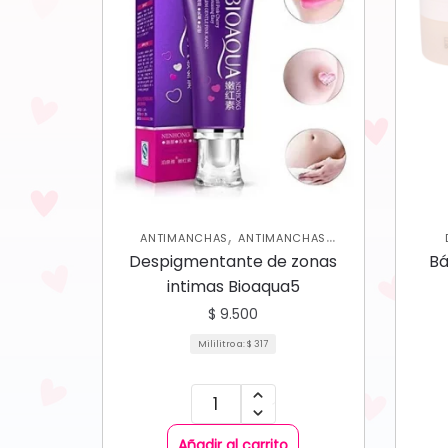
,
ANTIMANCHAS
ANTIMANCHAS
,
,
CORPORAL
SKIN CARE CORPORAL
COL
Despigmentante de zonas
Bá
SKIN CARE FACIAL
intimas Bioaqua5
$
9.500
Mililitro a:
$
317
Añadir al carrito