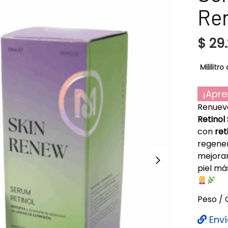
Re
$
29.
Mililitro 
¡Apre
Renueva
Retinol
con
ret
regener
mejoran
piel má
Peso / 
Enví