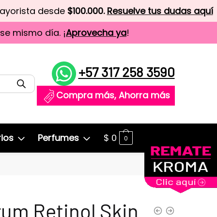
mayorista desde
$100.000.
Resuelve tus dudas aquí
ese mismo día. ¡
Aprovecha ya
!
+57 317 258 3590
Compra más, Ahorra más
ios
Perfumes
$
0
0
um Retinol Skin