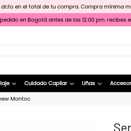
e dcto en el total de tu compra. Compra mínima 
 pedido en Bogotá antes de las 12:00 pm. recibes 
laje
Cuidado Capilar
Uñas
Accesor
enew Montoc
Ser