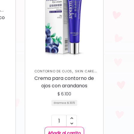
A
,
SKIN
co
,
CONTORNO DE OJOS
SKIN CARE
FACIAL
Crema para contorno de
ojos con arandanos
$
6.100
Gramo a:
$
305
Añadir al carrito