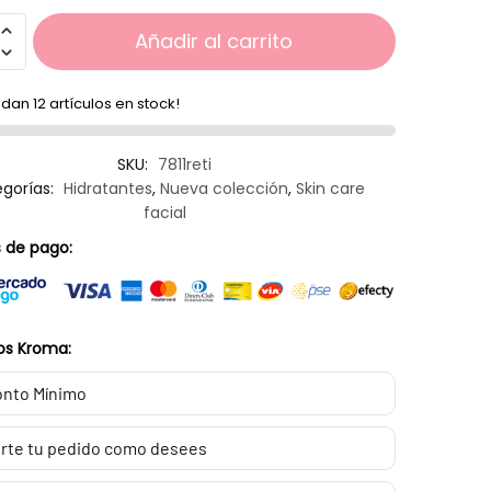
Añadir al carrito
dan 12 artículos en stock!
SKU:
7811reti
gorías:
Hidratantes
,
Nueva colección
,
Skin care
facial
 de pago:
os Kroma:
nto Mínimo
rte tu pedido como desees